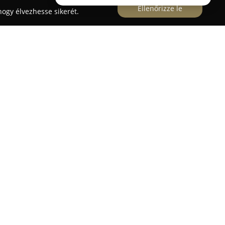
Ellenőrizze le
ogy élvezhesse sikerét.
ont
2000 óta működik Békéscsabán, a Kinizsi utca
nvonalú oktatási és tanácsadási szolgáltatásokat
ban az egyéb oktatás áll, amely magában foglalja
folyamokat, nyelvi képzéseket és soft skill
bővíteni kívánják tudásukat.
rlati ismereteket és piacképes végzettségeket
 hozzájárulva ezzel szakmai előrelépésükhöz.
hallgatóorientált módszertannal dolgoznak,
folyamatot. Az Euro Consult képzett stábja
lók támogatására, modern, jól felszerelt