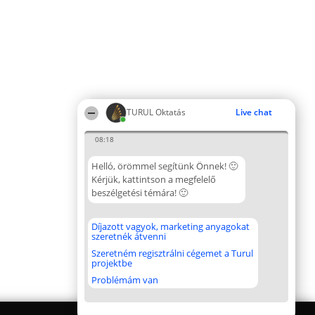
TURUL Oktatás
Live chat
08:18
Helló, örömmel segítünk Önnek! 🙂
Kérjük, kattintson a megfelelő
beszélgetési témára! 🙂
Díjazott vagyok, marketing anyagokat
szeretnék átvenni
Szeretném regisztrálni cégemet a Turul
projektbe
Problémám van