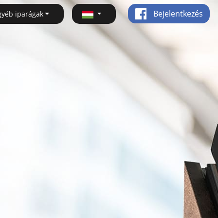
Bejelentkezés
gyéb iparágak