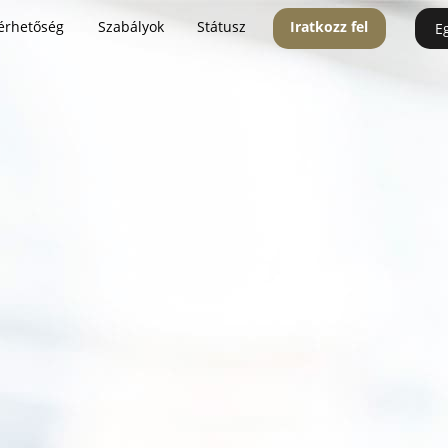
érhetőség
Szabályok
Státusz
Iratkozz fel
E