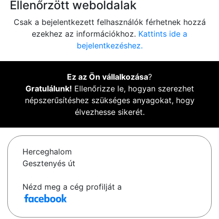
Ellenőrzött weboldalak
Csak a bejelentkezett felhasználók férhetnek hozzá
ezekhez az információkhoz.
Kattints ide a
bejelentkezéshez.
Ez az Ön vállalkozása
?
Gratulálunk!
Ellenőrizze le, hogyan szerezhet
népszerűsítéshez szükséges anyagokat, hogy
élvezhesse sikerét.
Herceghalom
Gesztenyés út
Nézd meg a cég profilját a