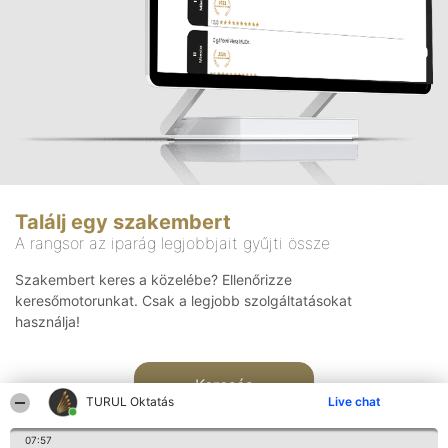
Találj egy szakembert
A rangsor az iparág legjobbjait gyűjti össze
Szakembert keres a közelébe? Ellenőrizze
keresőmotorunkat. Csak a legjobb szolgáltatásokat
használja!
Keresés
TURUL Oktatás
Live chat
07:57