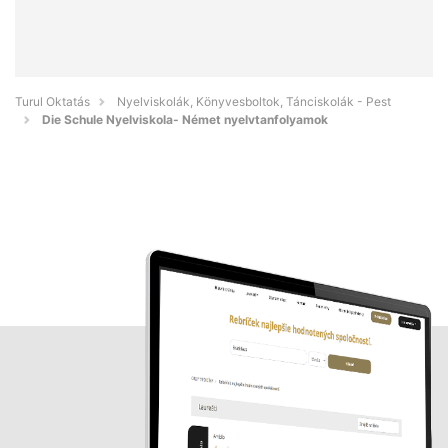
Turul Oktatás
Nyelviskolák, Könyvesboltok, Tánciskolák - Pest
Die Schule Nyelviskola- Német nyelvtanfolyamok