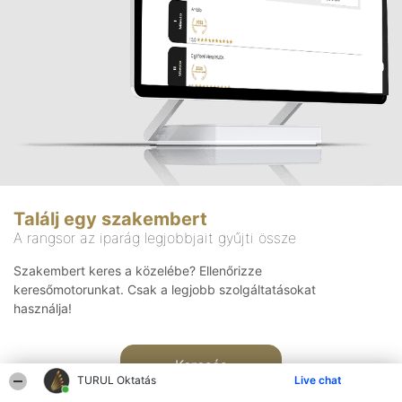
Találj egy szakembert
A rangsor az iparág legjobbjait gyűjti össze
Szakembert keres a közelébe? Ellenőrizze
keresőmotorunkat. Csak a legjobb szolgáltatásokat
használja!
Keresés
TURUL Oktatás
Live chat