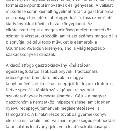
formai szempontból innovatívak és igényesek. A vállalat
működése során kiemelt figyelmet fordít a gasztronómia
és a design területére, ahol egyedülálló, friss szemléletű
kiadványokkal bővíti a hazai könyvpiacot. Az
elkötelezettségük a magas minőség mellett nemzetközi
szinten is visszatükröződik, amint azt számos rangos díj is
bizonyítja, például több művüket is elismerték a
Gourmand Awards versenyen, ahol a világ legszebb
szakácskönyveit díjazzák.
A kiadó átfogó gasztrokiadvány kínálatában
egészségtudatos szakácskönyvek, tradicionális
édességeket bemutató művek, a magyar
konyhaművészet ikonikus receptjeit feldolgozó kötetek,
illetve speciális táplálkozási igényekre szabott
szakácskönyvek is megtalálhatóak. Céljuk a magyar
gasztronómia nemzetközi népszerűsítése, amit idegen
nyelvű receptgyűjtemények megjelentetésével is
támogatnak. A kínálat része továbbá gyermekkönyv,
életrajzi és irodalmi mű, valamint egészséges életmóddal
kapcsolatos kiadvány, jelezve a kiadó sokoldalúságát.