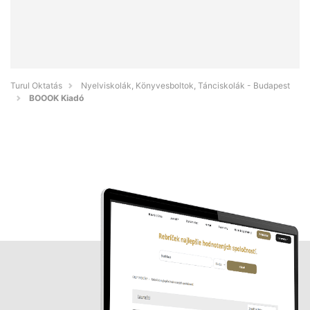
Turul Oktatás
Nyelviskolák, Könyvesboltok, Tánciskolák - Budapest
BOOOK Kiadó