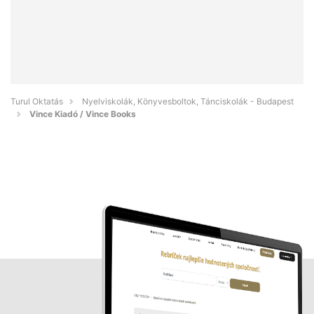
Turul Oktatás
Nyelviskolák, Könyvesboltok, Tánciskolák - Budapest
Vince Kiadó / Vince Books