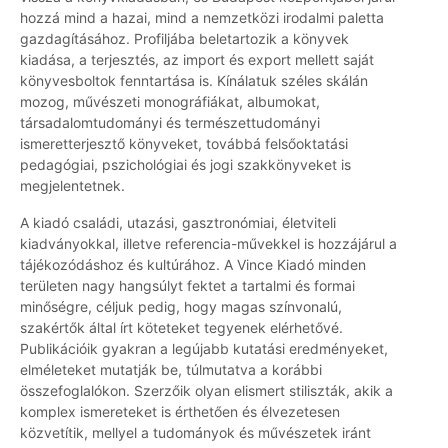
hozzá mind a hazai, mind a nemzetközi irodalmi paletta
gazdagításához. Profiljába beletartozik a könyvek
kiadása, a terjesztés, az import és export mellett saját
könyvesboltok fenntartása is. Kínálatuk széles skálán
mozog, művészeti monográfiákat, albumokat,
társadalomtudományi és természettudományi
ismeretterjesztő könyveket, továbbá felsőoktatási
pedagógiai, pszichológiai és jogi szakkönyveket is
megjelentetnek.
A kiadó családi, utazási, gasztronómiai, életviteli
kiadványokkal, illetve referencia-művekkel is hozzájárul a
tájékozódáshoz és kultúrához. A Vince Kiadó minden
területen nagy hangsúlyt fektet a tartalmi és formai
minőségre, céljuk pedig, hogy magas színvonalú,
szakértők által írt köteteket tegyenek elérhetővé.
Publikációik gyakran a legújabb kutatási eredményeket,
elméleteket mutatják be, túlmutatva a korábbi
összefoglalókon. Szerzőik olyan elismert stiliszták, akik a
komplex ismereteket is érthetően és élvezetesen
közvetítik, mellyel a tudományok és művészetek iránt