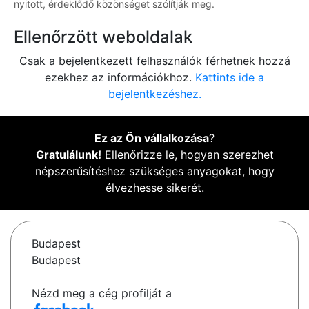
nyitott, érdeklődő közönséget szólítják meg.
Ellenőrzött weboldalak
Csak a bejelentkezett felhasználók férhetnek hozzá
ezekhez az információkhoz.
Kattints ide a
bejelentkezéshez.
Ez az Ön vállalkozása
?
Gratulálunk!
Ellenőrizze le, hogyan szerezhet
népszerűsítéshez szükséges anyagokat, hogy
élvezhesse sikerét.
Budapest
Budapest
Nézd meg a cég profilját a