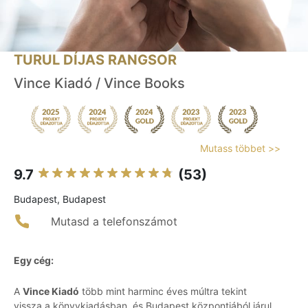
TURUL DÍJAS RANGSOR
Vince Kiadó / Vince Books
Mutass többet >>
9.7
(53)
Budapest, Budapest
Mutasd a telefonszámot
Egy cég:
A
Vince Kiadó
több mint harminc éves múltra tekint
vissza a könyvkiadásban, és Budapest központjából járul