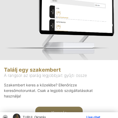
Találj egy szakembert
A rangsor az iparág legjobbjait gyűjti össze
Szakembert keres a közelébe? Ellenőrizze
keresőmotorunkat. Csak a legjobb szolgáltatásokat
használja!
Keresés
TURUL Oktatás
Live chat