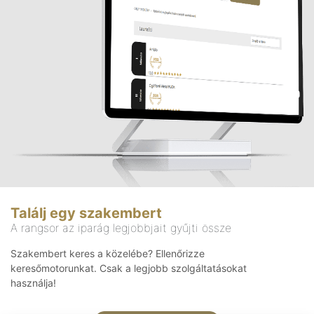
Találj egy szakembert
A rangsor az iparág legjobbjait gyűjti össze
Szakembert keres a közelébe? Ellenőrizze
keresőmotorunkat. Csak a legjobb szolgáltatásokat
használja!