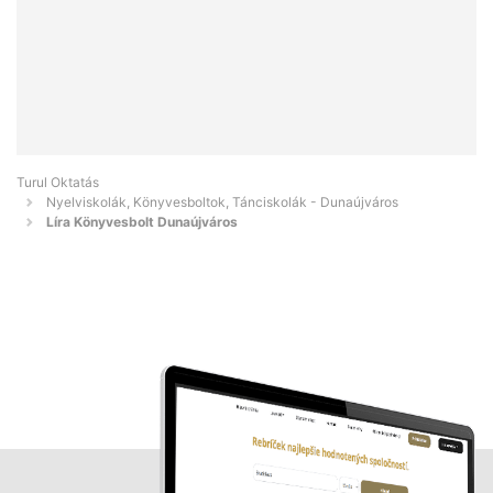
Turul Oktatás
Nyelviskolák, Könyvesboltok, Tánciskolák - Dunaújváros
Líra Könyvesbolt Dunaújváros