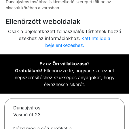
Dunaújváros továbbra is kiemelkedő szerepet tölt be az
olvasók körében a városban.
Ellenőrzött weboldalak
Csak a bejelentkezett felhasználók férhetnek hozzá
ezekhez az információkhoz.
Kattints ide a
bejelentkezéshez.
Ez az Ön vállalkozása
?
Gratulálunk!
Ellenőrizze le, hogyan szerezhet
népszerűsítéshez szükséges anyagokat, hogy
élvezhesse sikerét.
Dunaújváros
Vasmű út 23.
Nézd meg a cég profilját a