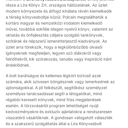
része a Líra Könyv Zrt. országos hálózatának. Az üzlet
modern környezete és átfogó kínálata révén kiemelkedik
a térség könyvesboltjai közül. Polcain megtalálhatók a
kortárs magyar és nemzetközi irodalom kiemelkedő
művei, továbbá sokféle idegen nyelvű könyv, valamint az
oktatás és önfejlesztés céljaira szolgáló tankönyvek,
szótárak és népszerű ismeretterjesztő kiadványok. Az
üzlet arra törekszik, hogy a legkülönbözőbb olvasói
igényeknek megfeleljen, legyen szó diákokról vagy
felnőttekről, kik szórakozás, tanulás vagy inspiráció iránt
érdeklődnek.
A bolt barátságos és kellemes légkört biztosít azok
számára, akik szívesen böngésznek vagy ismerkednek az
újdonságokkal. A jól felkészült, segítőkész személyzet
személyes tanácsadással segíti a látogatókat, mind
régebbi keresett könyvek, mind friss megjelenések
esetén. A törzsvásárlói program lehetőséget nyújt
kedvezményekre és exkluzív ajánlatokra a rendszeresen
visszatérő vásárlóknak. A gondosan válogatott választék
és a szakszerű szolgáltatás által a Líra Könyvesbolt