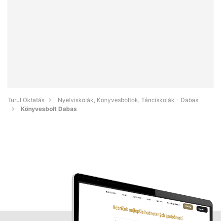
Turul Oktatás
Nyelviskolák, Könyvesboltok, Tánciskolák - Dabas
Könyvesbolt Dabas