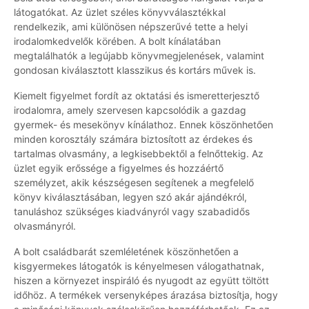
látogatókat. Az üzlet széles könyvválasztékkal
rendelkezik, ami különösen népszerűvé tette a helyi
irodalomkedvelők körében. A bolt kínálatában
megtalálhatók a legújabb könyvmegjelenések, valamint
gondosan kiválasztott klasszikus és kortárs művek is.
Kiemelt figyelmet fordít az oktatási és ismeretterjesztő
irodalomra, amely szervesen kapcsolódik a gazdag
gyermek- és mesekönyv kínálathoz. Ennek köszönhetően
minden korosztály számára biztosított az érdekes és
tartalmas olvasmány, a legkisebbektől a felnőttekig. Az
üzlet egyik erőssége a figyelmes és hozzáértő
személyzet, akik készségesen segítenek a megfelelő
könyv kiválasztásában, legyen szó akár ajándékról,
tanuláshoz szükséges kiadványról vagy szabadidős
olvasmányról.
A bolt családbarát szemléletének köszönhetően a
kisgyermekes látogatók is kényelmesen válogathatnak,
hiszen a környezet inspiráló és nyugodt az együtt töltött
időhöz. A termékek versenyképes árazása biztosítja, hogy