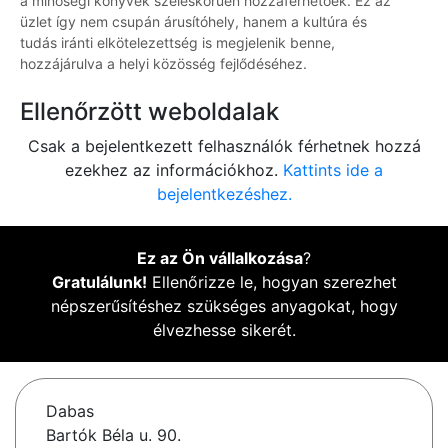
a minőségi könyvek széleskörűen hozzáférhetőek. Ez az
üzlet így nem csupán árusítóhely, hanem a kultúra és
tudás iránti elkötelezettség is megjelenik benne,
hozzájárulva a helyi közösség fejlődéséhez.
Ellenőrzött weboldalak
Csak a bejelentkezett felhasználók férhetnek hozzá
ezekhez az információkhoz.
Kattints ide a
bejelentkezéshez.
Ez az Ön vállalkozása
?
Gratulálunk!
Ellenőrizze le, hogyan szerezhet
népszerűsítéshez szükséges anyagokat, hogy
élvezhesse sikerét.
Dabas
Bartók Béla u. 90.