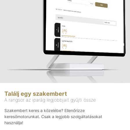
Találj egy szakembert
A rangsor az iparág legjobbjait gyűjti össze
Szakembert keres a közelébe? Ellenőrizze
keresőmotorunkat. Csak a legjobb szolgáltatásokat
használja!