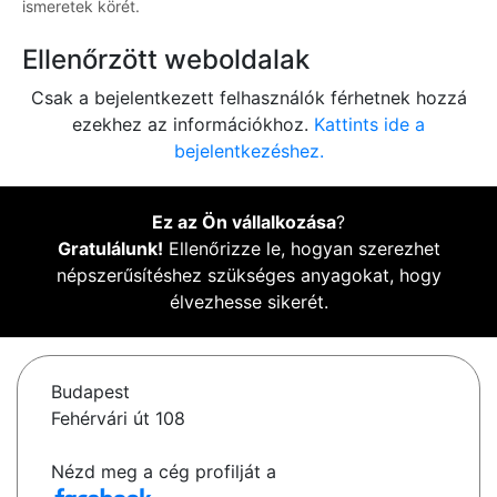
ismeretek körét.
Ellenőrzött weboldalak
Csak a bejelentkezett felhasználók férhetnek hozzá
ezekhez az információkhoz.
Kattints ide a
bejelentkezéshez.
Ez az Ön vállalkozása
?
Gratulálunk!
Ellenőrizze le, hogyan szerezhet
népszerűsítéshez szükséges anyagokat, hogy
élvezhesse sikerét.
Budapest
Fehérvári út 108
Nézd meg a cég profilját a