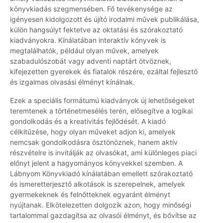
könyvkiadás szegmensében. Fő tevékenysége az
igényesen kidolgozott és újító irodalmi művek publikálása,
külön hangsúlyt fektetve az oktatási és szórakoztató
kiadványokra. Kínálatában interaktív könyvek is
megtalálhatók, például olyan művek, amelyek
szabadulószobát vagy adventi naptárt ötvöznek,
kifejezetten gyerekek és fiatalok részére, ezáltal fejlesztő
és izgalmas olvasási élményt kínálnak.
Ezek a speciális formátumú kiadványok új lehetőségeket
teremtenek a történetmesélés terén, elősegítve a logikai
gondolkodás és a kreativitás fejlődését. A kiadó
célkitűzése, hogy olyan műveket adjon ki, amelyek
nemcsak gondolkodásra ösztönöznek, hanem aktív
részvételre is invitálják az olvasókat, ami különleges piaci
előnyt jelent a hagyományos könyvekkel szemben. A
Lábnyom Könyvkiadó kínálatában emellett szórakoztató
és ismeretterjesztő alkotások is szerepelnek, amelyek
gyermekeknek és felnőtteknek egyaránt élményt
nyújtanak. Elkötelezetten dolgozik azon, hogy minőségi
tartalommal gazdagítsa az olvasói élményt, és bővítse az