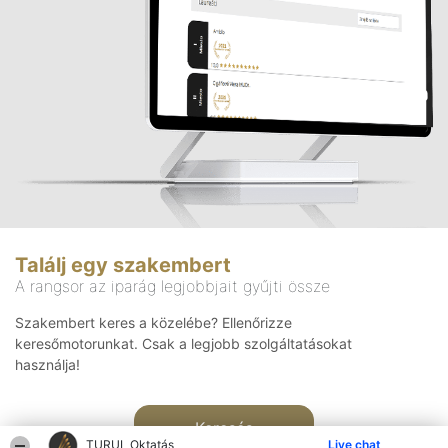
Találj egy szakembert
A rangsor az iparág legjobbjait gyűjti össze
Szakembert keres a közelébe? Ellenőrizze
keresőmotorunkat. Csak a legjobb szolgáltatásokat
használja!
Keresés
TURUL Oktatás
Live chat