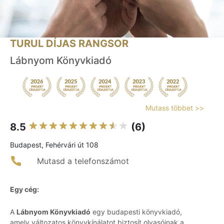
TURUL DÍJAS RANGSOR
Lábnyom Könyvkiadó
Mutass többet >>
8.5
(6)
Budapest, Fehérvári út 108
Mutasd a telefonszámot
Egy cég:
A
Lábnyom Könyvkiadó
egy budapesti könyvkiadó,
amely változatos könyvkínálatot biztosít olvasóinak a