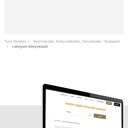
Turul Oktatás
Nyelviskolák, Könyvesboltok, Tánciskolák - Budapest
Lábnyom Könyvkiadó