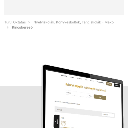
Turul Oktatás
Nyelviskolák, Könyvesboltok, Tánciskolák - Makó
Kincskereső