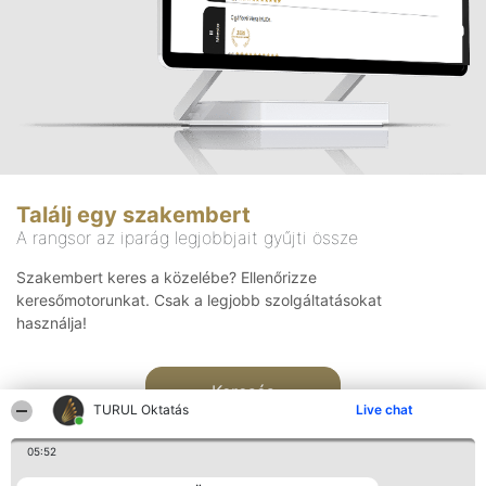
Találj egy szakembert
A rangsor az iparág legjobbjait gyűjti össze
Szakembert keres a közelébe? Ellenőrizze
keresőmotorunkat. Csak a legjobb szolgáltatásokat
használja!
Keresés
TURUL Oktatás
Live chat
05:52