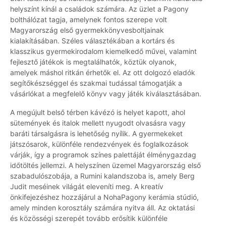
helyszínt kínál a családok számára. Az üzlet a Pagony
bolthálózat tagja, amelynek fontos szerepe volt
Magyarország első gyermekkönyvesboltjainak
kialakításában. Széles választékában a kortárs és
klasszikus gyermekirodalom kiemelkedő művei, valamint
fejlesztő játékok is megtalálhatók, köztük olyanok,
amelyek máshol ritkán érhetők el. Az ott dolgozó eladók
segítőkészséggel és szakmai tudással támogatják a
vásárlókat a megfelelő könyv vagy játék kiválasztásában.
A megújult belső térben kávézó is helyet kapott, ahol
sütemények és italok mellett nyugodt olvasásra vagy
baráti társalgásra is lehetőség nyílik. A gyermekeket
játszósarok, különféle rendezvények és foglalkozások
várják, így a programok színes palettáját élménygazdag
időtöltés jellemzi. A helyszínen üzemel Magyarország első
szabadulószobája, a Rumini kalandszoba is, amely Berg
Judit meséinek világát eleveníti meg. A kreatív
önkifejezéshez hozzájárul a NohaPagony kerámia stúdió,
amely minden korosztály számára nyitva áll. Az oktatási
és közösségi szerepét tovább erősítik különféle