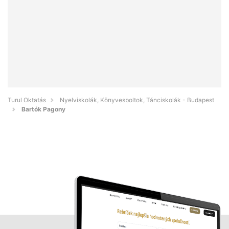
Turul Oktatás
Nyelviskolák, Könyvesboltok, Tánciskolák - Budapest
Bartók Pagony