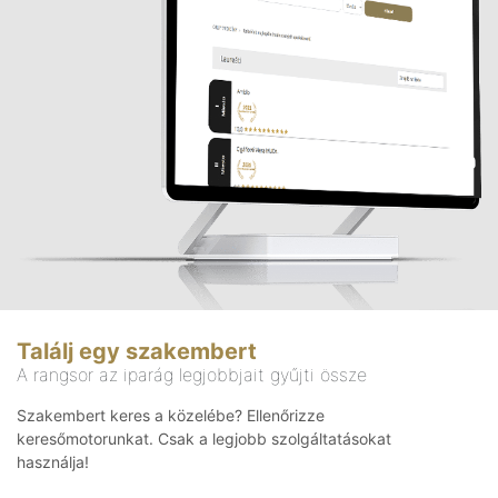
Találj egy szakembert
A rangsor az iparág legjobbjait gyűjti össze
Szakembert keres a közelébe? Ellenőrizze
keresőmotorunkat. Csak a legjobb szolgáltatásokat
használja!