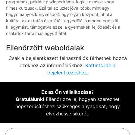
programok, például pszichodráma-foglalkozások vagy
filmes kurzusok. Ezáltal az üzlet jóval több, mint egy
hagyományos könyvesbolt: egy olyan központ, ahol a
kultúra, az oktatás és a játék egyedülálló módon egészíti
ki egymást, támogatva ezzel a gyermekek fejlődését és a
családok tartalmas együttlétét.
Ellenőrzött weboldalak
Csak a bejelentkezett felhasználók férhetnek hozzá
ezekhez az információkhoz.
Kattints ide a
bejelentkezéshez.
Ez az Ön vállalkozása
?
Gratulálunk!
Ellenőrizze le, hogyan szerezhet
népszerűsítéshez szükséges anyagokat, hogy
élvezhesse sikerét.