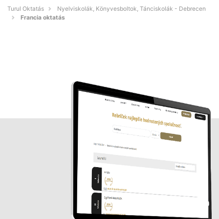
Turul Oktatás
Nyelviskolák, Könyvesboltok, Tánciskolák - Debrecen
Francia oktatás