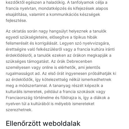
kezdőktől egészen a haladókig. A tanfolyamok célja a
francia nyelvtan, mondatképzés és kifejezések alapos
elsajátítása, valamint a kommunikációs készségek
fejlesztése.
Az oktatás során nagy hangsúlyt helyeznek a tanulók
egyedi szükségleteire, elősegítve a tipikus hibák
felismerését és korrigálását. Legyen szó nyelvvizsgára,
érettségire való felkészülésről vagy a francia kultúra iránti
érdeklődésről, a tanulók ezeken az órákon megkapják a
szükséges támogatást. Az órák Debrecenben
személyesen vagy online is elérhetők, ami jelentős
rugalmasságot ad. Az első órát ingyenesen próbálhatják ki
az érdeklődők, így kötelezettség nélkül ismerkedhetnek
meg a módszertannal. A tananyag részét képezik a
kulturális ismeretek, például a francia szokások vagy
Franciaország történelme és földrajza is, így a diákok a
nyelven túl a kultúrából is mélyebb ismereteket
szerezhetnek.
Ellenőrzött weboldalak