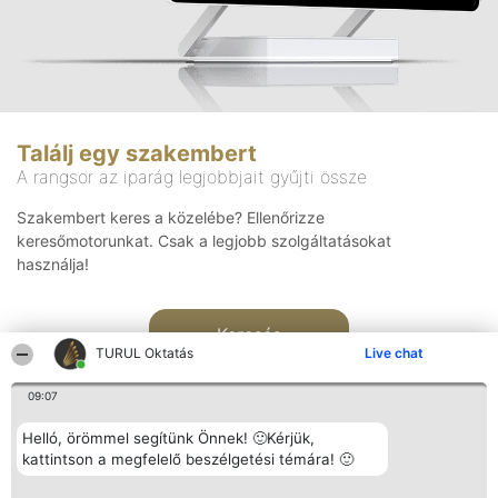
Találj egy szakembert
A rangsor az iparág legjobbjait gyűjti össze
Szakembert keres a közelébe? Ellenőrizze
keresőmotorunkat. Csak a legjobb szolgáltatásokat
használja!
Keresés
TURUL Oktatás
Live chat
09:07
Helló, örömmel segítünk Önnek! 🙂Kérjük,
kattintson a megfelelő beszélgetési témára! 🙂
Rangsorszervező
Népszavazás
Elérhetőség