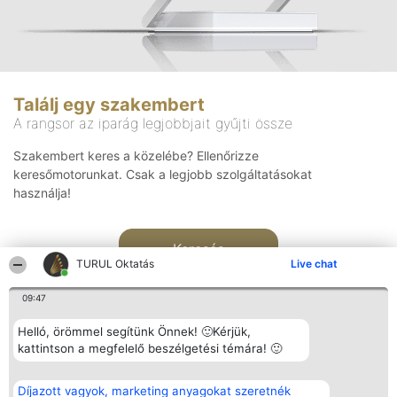
Találj egy szakembert
A rangsor az iparág legjobbjait gyűjti össze
Szakembert keres a közelébe? Ellenőrizze
keresőmotorunkat. Csak a legjobb szolgáltatásokat
használja!
Keresés
TURUL Oktatás
Live chat
09:47
Helló, örömmel segítünk Önnek! 🙂Kérjük,
kattintson a megfelelő beszélgetési témára! 🙂
Rangsorszervező
Népszavazás
Elérhetőség
Díjazott vagyok, marketing anyagokat szeretnék
SC Beautiful Company S.R.L.
Nyertesek
Elérhetőség