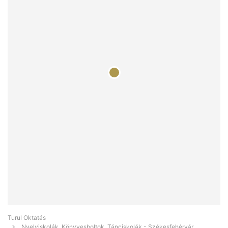
Turul Oktatás
Nyelviskolák, Könyvesboltok, Tánciskolák - Székesfehérvár