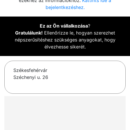
ezekhez az információkhoz.
Kattints ide a
bejelentkezéshez.
Ez az Ön vállalkozása
?
Gratulálunk!
Ellenőrizze le, hogyan szerezhet
népszerűsítéshez szükséges anyagokat, hogy
élvezhesse sikerét.
Székesfehérvár
Széchenyi u. 26