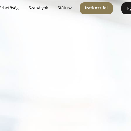
érhetőség
Szabályok
Státusz
Iratkozz fel
E