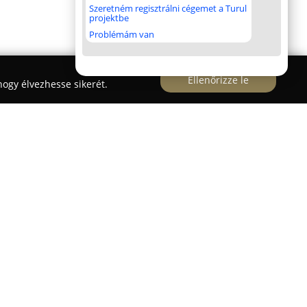
Szeretném regisztrálni cégemet a Turul
projektbe
Problémám van
Ellenőrizze le
ogy élvezhesse sikerét.
r
meghatározó szerepet tölt be Pilisvörösvár
 a helyiek információs és művelődési szükségleteit.
, hogy széles körű hozzáférést biztosítson
oz, valamint a kultúra, irodalom és számos
olgáltatásai révén elősegíti az oktatást, kutatást,
égi szabadidő eltöltését is.