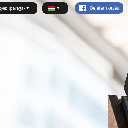
Bejelentkezés
gyéb iparágak