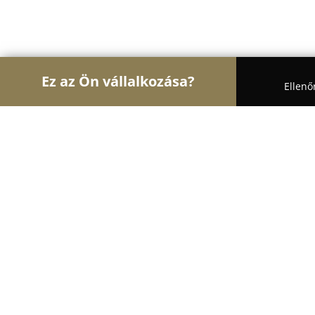
Ez az Ön vállalkozása?
Ellenő
Turul Oktatás
Nyelviskolák, Könyvesboltok, Tánci
Városi Könyvtár Pilisvörösvár
9.7
(41)