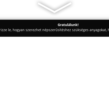
Gratulálunk!
rizze le, hogyan szerezhet népszerűsítéshez szükséges anyagokat, h
skolák - Pilisvörösvár
Városi Könyvtár Pilisvörösvár
Egy cég:
A
Városi Könyvtár Pilisvörösvá
kulturális életében, kielégítve
Az intézmény központi feladata
dokumentumokhoz, információkh
Mutass többet >>
egyéb életterület anyagaihoz. Sz
önálló tanulást, illetve a minős