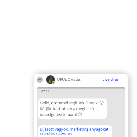
TURUL Oktatás
Live chat
07:28
Helló, örömmel segítünk Önnek! 🙂
Kérjük, kattintson a megfelelő
beszélgetési témára! 🙂
Díjazott vagyok, marketing anyagokat
szeretnék átvenni