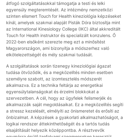
átfogó szolgáltatásokkal támogatja a testi és lelki
egyensúly megteremtését. Az intézmény nemzetközi
szinten elismert Touch for Health kineziológia képzéseket
kínál, amelyek szakmai alapját Pisták Dóra biztosítja mint
az International Kinesiology College (IKC) által akkreditált
Touch for Health instruktor és specializált konzulens. Ő
2022-ben elsőként szerezte meg ezt a minősítést
Magyarországon, ami bizonyítja a módszerhez való
elkötelezettségét és mély szakmai tudását.
A szolgáltatások során tizenegy kineziológiai ágazat
tudása ötvöződik, és a megközelítés minden esetben
személyre szabott, az izomtesztelés módszerét
alkalmazva. Ez a technika feltárja az energetikai
egyensúlytalanságokat és érzelmi blokkokat a
szervezetben. A cél, hogy az ügyfelek felismerjék és
alkalmazzák saját megoldásaikat. Ez a megközelítés segíti
a stressz kezelését, elmélyíti az önismeretet és erősíti az
önbizalmat. A képzések a gyakorlati alkalmazhatóságot, a
logikai rendszer áttekinthetőségét és a tartós tudás
elsajátítását helyezik középpontba. A résztvevők
egymásra épülő tanfolyami szegmenseken keresztül