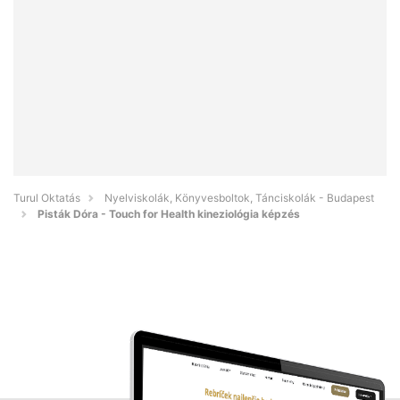
Turul Oktatás
Nyelviskolák, Könyvesboltok, Tánciskolák - Budapest
Pisták Dóra - Touch for Health kineziológia képzés