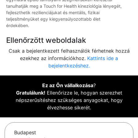
tanulhatják meg a Touch for Health kineziológia lényegét,
fejleszthetik rezilienciájukat és mentális, fizikai
teljesítményüket egy kiegyensúlyozottabb élet
érdekében.
Ellenőrzött weboldalak
Csak a bejelentkezett felhasználók férhetnek hozzá
ezekhez az információkhoz.
Kattints ide a
bejelentkezéshez.
Ez az Ön vállalkozása
?
Gratulálunk!
Ellenőrizze le, hogyan szerezhet
népszerűsítéshez szükséges anyagokat, hogy
élvezhesse sikerét.
Budapest