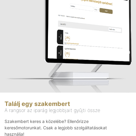
Találj egy szakembert
A rangsor az iparág legjobbjait gyűjti össze
Szakembert keres a közelébe? Ellenőrizze
keresőmotorunkat. Csak a legjobb szolgáltatásokat
használja!