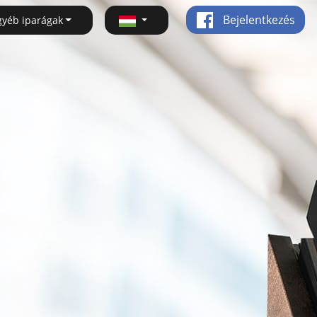
Bejelentkezés
gyéb iparágak