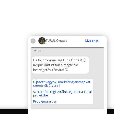
TURUL Oktatás
Live chat
07:24
Helló, örömmel segítünk Önnek! 🙂
Kérjük, kattintson a megfelelő
beszélgetési témára! 🙂
Díjazott vagyok, marketing anyagokat
szeretnék átvenni
Szeretném regisztrálni cégemet a Turul
projektbe
Problémám van