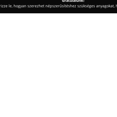
Gratulálunk!
rizze le, hogyan szerezhet népszerűsítéshez szükséges anyagokat, h
iskolák - Budapest
Libri Könyvesboltok
Egy cég:
A magyar könyvpiac egyik vezet
kiemelkedő szerepet tölt be az
Az ország szerte jelenlévő kön
kínálata révén a legkülönféléb
Mutass többet >>
választási lehetőséget. Széles 
művekig, a szépirodalomtól a s
igény megtalálhatja a számára i
A Libri tevékenységét számos sz
Könyvkereskedője” megnevezéss
MagyarBrands minősítésekkel, v