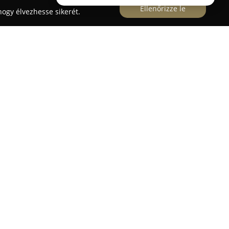
Ellenőrizze le
ogy élvezhesse sikerét.
ő vállalataként a
Libri Könyvkereskedelmi Kft.
 olvasás népszerűsítésében már hosszú évek óta.
yvesbolt-hálózata és széles spektrumú online
b irodalmi érdeklődésű vásárlóknak nyújt
termékpalettája a klasszikusoktól a kortárs
zakkönyvekig terjed, így minden korosztály és
deális olvasnivalót.
akmai díj és elismerés kíséri, köztük az „Év
el, a Hermész-díjjal, a Superbrands és
alamint a „Év Fővárosi Könyvesboltja” és „Év