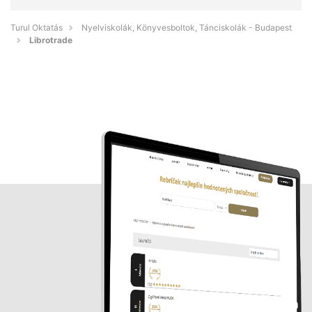
Turul Oktatás
Nyelviskolák, Könyvesboltok, Tánciskolák - Budapest
Librotrade