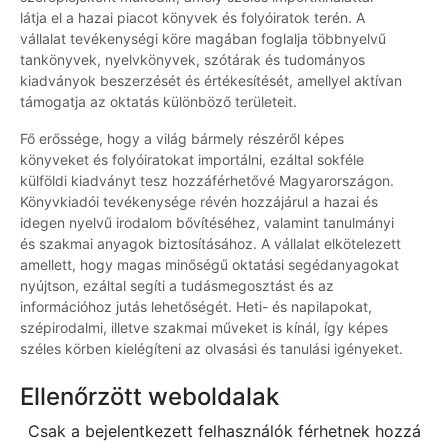
látja el a hazai piacot könyvek és folyóiratok terén. A
vállalat tevékenységi köre magában foglalja többnyelvű
tankönyvek, nyelvkönyvek, szótárak és tudományos
kiadványok beszerzését és értékesítését, amellyel aktívan
támogatja az oktatás különböző területeit.
Fő erőssége, hogy a világ bármely részéről képes
könyveket és folyóiratokat importálni, ezáltal sokféle
külföldi kiadványt tesz hozzáférhetővé Magyarországon.
Könyvkiadói tevékenysége révén hozzájárul a hazai és
idegen nyelvű irodalom bővítéséhez, valamint tanulmányi
és szakmai anyagok biztosításához. A vállalat elkötelezett
amellett, hogy magas minőségű oktatási segédanyagokat
nyújtson, ezáltal segíti a tudásmegosztást és az
információhoz jutás lehetőségét. Heti- és napilapokat,
szépirodalmi, illetve szakmai műveket is kínál, így képes
széles körben kielégíteni az olvasási és tanulási igényeket.
Ellenőrzött weboldalak
Csak a bejelentkezett felhasználók férhetnek hozzá