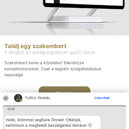
Találj egy szakembert
A rangsor az iparág legjobbjait gyűjti össze
Szakembert keres a közelébe? Ellenőrizze
keresőmotorunkat. Csak a legjobb szolgáltatásokat
használja!
Keresés
TURUL Oktatás
Live chat
19:33
Helló, örömmel segítünk Önnek! 🙂Kérjük,
kattintson a megfelelő beszélgetési témára! 🙂