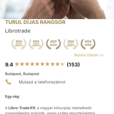
TURUL DÍJAS RANGSOR
Librotrade
Mutass többet >>
9.4
(153)
Budapest, Budapest
Mutasd a telefonszámot
Egy cég:
A
Libro-Trade Kft.
a magyar könyvpiac kiemelkedő
szereplőjeként működik, amely széles importkínálattal