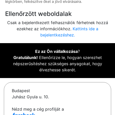
légkörben, felkészítve őket a jövő elvárásaira.
Ellenőrzött weboldalak
Csak a bejelentkezett felhasználók férhetnek hozzá
ezekhez az információkhoz.
Kattints ide a
bejelentkezéshez.
Ez az Ön vállalkozása
?
Gratulálunk!
Ellenőrizze le, hogyan szerezhet
népszerűsítéshez szükséges anyagokat, hogy
élvezhesse sikerét.
Budapest
Juhász Gyula u. 10.
Nézd meg a cég profilját a