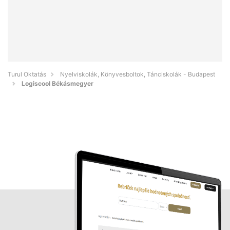
Turul Oktatás
Nyelviskolák, Könyvesboltok, Tánciskolák - Budapest
Logiscool Békásmegyer