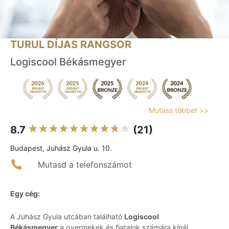
TURUL DÍJAS RANGSOR
Logiscool Békásmegyer
Mutass többet >>
8.7
(21)
Budapest, Juhász Gyula u. 10.
Mutasd a telefonszámot
Egy cég:
A Juhász Gyula utcában található
Logiscool
Békásmegyer
a gyermekek és fiatalok számára kínál