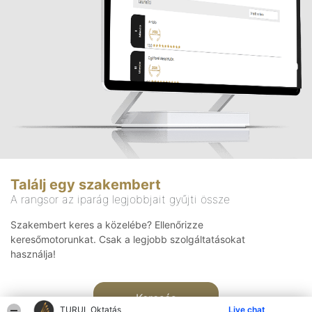
Találj egy szakembert
A rangsor az iparág legjobbjait gyűjti össze
Szakembert keres a közelébe? Ellenőrizze
keresőmotorunkat. Csak a legjobb szolgáltatásokat
használja!
Keresés
TURUL Oktatás
Live chat