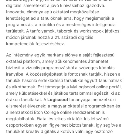
digitális ismereteket a jövő kihívásaihoz igazodva.
Innovatív, élményalapú oktatási megközelítése
lehetőséget ad a tanulóknak arra, hogy megismerjék a
programozás, a robotika és a mesterséges intelligencia
területeit. A tanfolyamok, táborok és workshopok játékos
módon járulnak hozzá a 21. századi digitális
kompetenciák fejlesztéséhez.
Az intézmény egyik markáns előnye a saját fejlesztésű
oktatási platform, amely zökkenőmentes átmenetet
biztosít a vizuális programozásból a szöveges kódolás
irányába. A közösségépítést is fontosnak tartják, hiszen a
tanulók hasonló érdeklődésű társaikkal együtt tanulhatnak
és alkothatnak. Ezt támogatja a MyLogiscool online portál,
amely küldetésekkel és játékos tartalommal egészíti ki az
órákon tanultakat. A
Logiscool
tananyagai nemzetközi
elismerést élveznek: a magyar oktatási programokban és
a nemzetközi Eton College online rendszerében is
megtalálhatók. Fiatal és lelkes oktatóik kis létszámú
csoportokban egyéni figyelmet biztosítanak, így segítve a
tanulókat kreatív digitális alkotóvá válni egy ösztönző