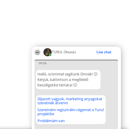
TURUL Oktatás
Live chat
09:56
Helló, örömmel segítünk Önnek! 🙂
Kérjük, kattintson a megfelelő
beszélgetési témára! 🙂
Díjazott vagyok, marketing anyagokat
szeretnék átvenni
Szeretném regisztrálni cégemet a Turul
projektbe
Problémám van