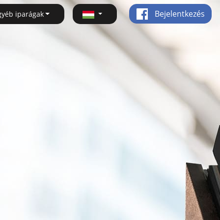
Bejelentkezés
gyéb iparágak