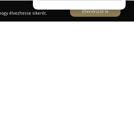
Ellenőrizze le
ogy élvezhesse sikerét.
 jelentős szerepet tölt be a 7 és 17 év közötti
 Az iskola, amely Magyarország egyik legrégebbi
ként a programozás tanítására és a digitális
 a hangsúlyt. Küldetésük, hogy a tanulók játékos,
sajátíthassanak el olyan alapvető ismereteket,
s, a problémamegoldás, a kreativitás, a kritikus
ntést nyernek a mesterséges intelligencia
ságos használatába is.
gítségével válnak a digitális világ aktív, kreatív