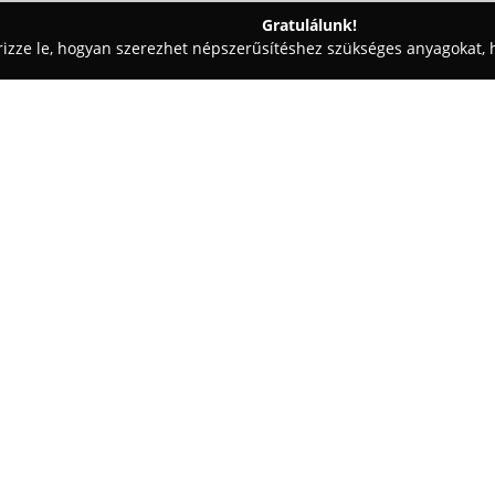
Gratulálunk!
rizze le, hogyan szerezhet népszerűsítéshez szükséges anyagokat, h
iskolák - Dunakeszi
Logiscool Dunakeszi
Egy cég:
A
Logiscool Dunakeszi
2015 óta
fiatalok digitális oktatásában.
Logiscool tagjaként működik, fő
írástudás fejlesztésére helyezi
Mutass többet >>
ugyanakkor ösztönző légkörben 
mint az algoritmikus gondolkodá
gondolkodás, ugyanakkor beteki
alapjaiba és az internet bizton
A tanulók szakképzett oktatók se