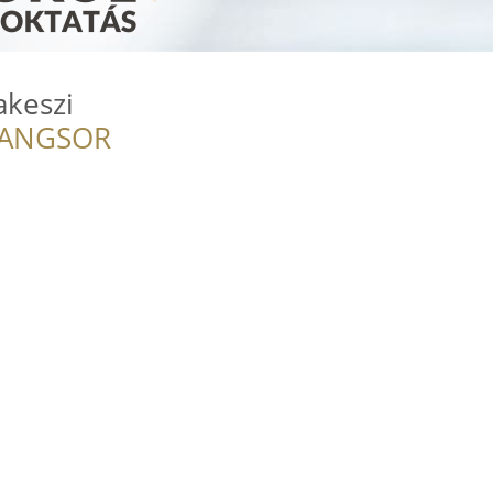
akeszi
RANGSOR