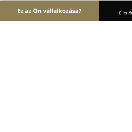
Ez az Ön vállalkozása?
Ellenő
Turul Oktatás
Nyelviskolák, Könyvesboltok, Tánc
Logiscool Dunakeszi
9.3
(28)
Dunakeszi, Szent István utca 55.
Mutasd a telefonszámot