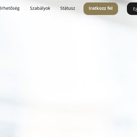
érhetőség
Szabályok
Státusz
Iratkozz fel
E