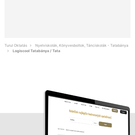
Turul Oktatás
Nyelviskolák, Könyvesboltok, Tánciskolák - Tatabánya
Logiscool Tatabánya / Tata