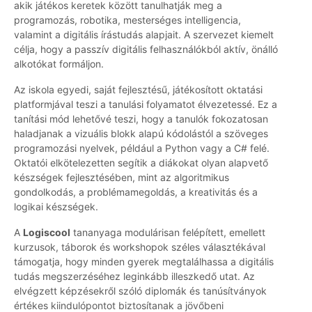
akik játékos keretek között tanulhatják meg a
programozás, robotika, mesterséges intelligencia,
valamint a digitális írástudás alapjait. A szervezet kiemelt
célja, hogy a passzív digitális felhasználókból aktív, önálló
alkotókat formáljon.
Az iskola egyedi, saját fejlesztésű, játékosított oktatási
platformjával teszi a tanulási folyamatot élvezetessé. Ez a
tanítási mód lehetővé teszi, hogy a tanulók fokozatosan
haladjanak a vizuális blokk alapú kódolástól a szöveges
programozási nyelvek, például a Python vagy a C# felé.
Oktatói elkötelezetten segítik a diákokat olyan alapvető
készségek fejlesztésében, mint az algoritmikus
gondolkodás, a problémamegoldás, a kreativitás és a
logikai készségek.
A
Logiscool
tananyaga modulárisan felépített, emellett
kurzusok, táborok és workshopok széles választékával
támogatja, hogy minden gyerek megtalálhassa a digitális
tudás megszerzéséhez leginkább illeszkedő utat. Az
elvégzett képzésekről szóló diplomák és tanúsítványok
értékes kiindulópontot biztosítanak a jövőbeni