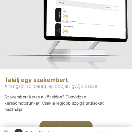
Találj egy szakembert
A rangsor az iparág legjobbjait gyűjti össze
Szakembert keres a közelébe? Ellenőrizze
keresőmotorunkat. Csak a legjobb szolgáltatásokat
használja!
Keresés