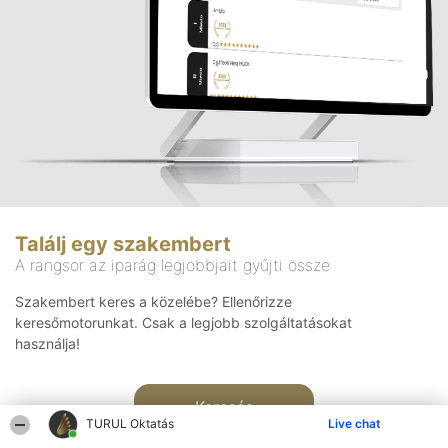
Találj egy szakembert
A rangsor az iparág legjobbjait gyűjti össze
Szakembert keres a közelébe? Ellenőrizze
keresőmotorunkat. Csak a legjobb szolgáltatásokat
használja!
Keresés
TURUL Oktatás
Live chat