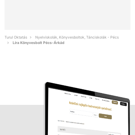
Turul Oktatás
Nyelviskolák, Könyvesboltok, Tánciskolák - Pécs
Líra Könyvesbolt Pécs-Árkád