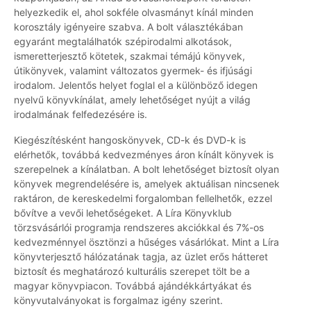
helyezkedik el, ahol sokféle olvasmányt kínál minden
korosztály igényeire szabva. A bolt választékában
egyaránt megtalálhatók szépirodalmi alkotások,
ismeretterjesztő kötetek, szakmai témájú könyvek,
útikönyvek, valamint változatos gyermek- és ifjúsági
irodalom. Jelentős helyet foglal el a különböző idegen
nyelvű könyvkínálat, amely lehetőséget nyújt a világ
irodalmának felfedezésére is.
Kiegészítésként hangoskönyvek, CD-k és DVD-k is
elérhetők, továbbá kedvezményes áron kínált könyvek is
szerepelnek a kínálatban. A bolt lehetőséget biztosít olyan
könyvek megrendelésére is, amelyek aktuálisan nincsenek
raktáron, de kereskedelmi forgalomban fellelhetők, ezzel
bővítve a vevői lehetőségeket. A Líra Könyvklub
törzsvásárlói programja rendszeres akciókkal és 7%-os
kedvezménnyel ösztönzi a hűséges vásárlókat. Mint a Líra
könyvterjesztő hálózatának tagja, az üzlet erős hátteret
biztosít és meghatározó kulturális szerepet tölt be a
magyar könyvpiacon. Továbbá ajándékkártyákat és
könyvutalványokat is forgalmaz igény szerint.