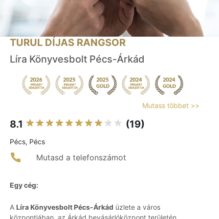
TURUL DÍJAS RANGSOR
Líra Könyvesbolt Pécs-Árkád
Mutass többet >>
8.1
(19)
Pécs, Pécs
Mutasd a telefonszámot
Egy cég:
A
Líra Könyvesbolt Pécs-Árkád
üzlete a város
központjában, az Árkád bevásárlóközpont területén