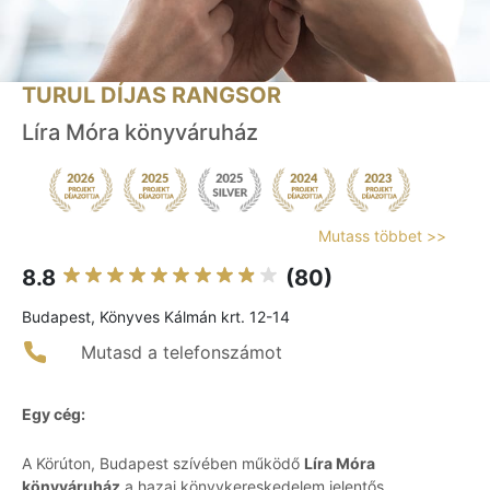
TURUL DÍJAS RANGSOR
Líra Móra könyváruház
Mutass többet >>
8.8
(80)
Budapest, Könyves Kálmán krt. 12-14
Mutasd a telefonszámot
Egy cég:
A Körúton, Budapest szívében működő
Líra Móra
könyváruház
a hazai könyvkereskedelem jelentős