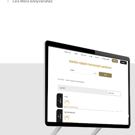
Líra Móra könyváruház