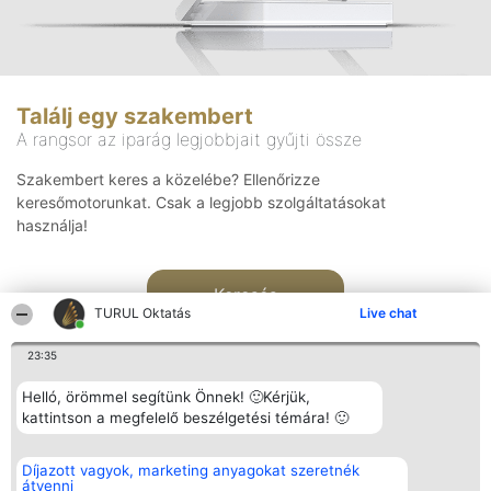
Találj egy szakembert
A rangsor az iparág legjobbjait gyűjti össze
Szakembert keres a közelébe? Ellenőrizze
keresőmotorunkat. Csak a legjobb szolgáltatásokat
használja!
Keresés
TURUL Oktatás
Live chat
23:35
Helló, örömmel segítünk Önnek! 🙂Kérjük,
kattintson a megfelelő beszélgetési témára! 🙂
Rangsorszervező
Népszavazás
Elérhetőség
Díjazott vagyok, marketing anyagokat szeretnék
SC Beautiful Company S.R.L.
Nyertesek
Elérhetőség
átvenni
Bulevardul Aleea Timișul De
Az összes