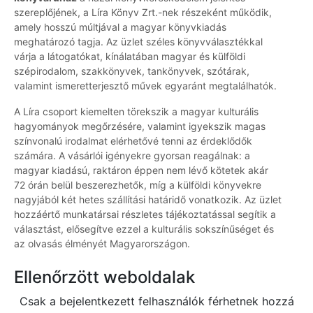
szereplőjének, a Líra Könyv Zrt.-nek részeként működik,
amely hosszú múltjával a magyar könyvkiadás
meghatározó tagja. Az üzlet széles könyvválasztékkal
várja a látogatókat, kínálatában magyar és külföldi
szépirodalom, szakkönyvek, tankönyvek, szótárak,
valamint ismeretterjesztő művek egyaránt megtalálhatók.
A Líra csoport kiemelten törekszik a magyar kulturális
hagyományok megőrzésére, valamint igyekszik magas
színvonalú irodalmat elérhetővé tenni az érdeklődők
számára. A vásárlói igényekre gyorsan reagálnak: a
magyar kiadású, raktáron éppen nem lévő kötetek akár
72 órán belül beszerezhetők, míg a külföldi könyvekre
nagyjából két hetes szállítási határidő vonatkozik. Az üzlet
hozzáértő munkatársai részletes tájékoztatással segítik a
választást, elősegítve ezzel a kulturális sokszínűséget és
az olvasás élményét Magyarországon.
Ellenőrzött weboldalak
Csak a bejelentkezett felhasználók férhetnek hozzá