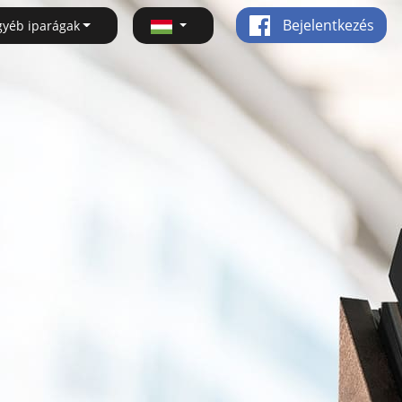
Bejelentkezés
gyéb iparágak