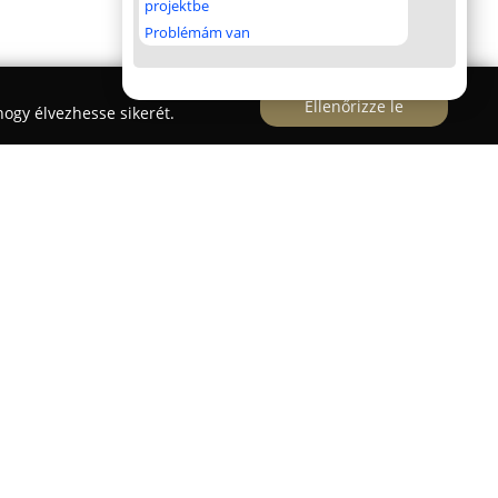
projektbe
Problémám van
Ellenőrizze le
ogy élvezhesse sikerét.
utcájában, a Nagymező utcában található a 19.
 palotaszerű épületben működő Magyar
inte mindenki
Mai Manó Ház
néven ismer. Ez az
t meghatározó központjaként szerepet vállal a
jlesztésében, elterjesztésében és széles körű