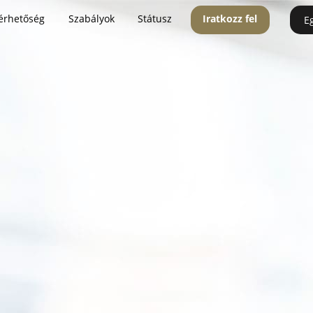
érhetőség
Szabályok
Státusz
Iratkozz fel
E