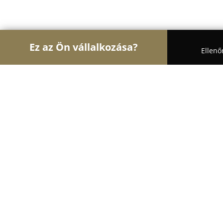
Ez az Ön vállalkozása?
Ellenő
Turul Oktatás
Nyelviskolák, Könyvesboltok, Tánc
Mai Manó Ház
9.3
(1971)