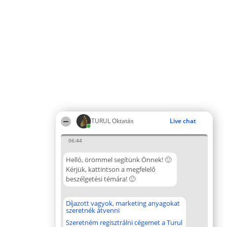
TURUL Oktatás
Live chat
06:44
Helló, örömmel segítünk Önnek! 🙂
Kérjük, kattintson a megfelelő
beszélgetési témára! 🙂
Díjazott vagyok, marketing anyagokat
szeretnék átvenni
Szeretném regisztrálni cégemet a Turul