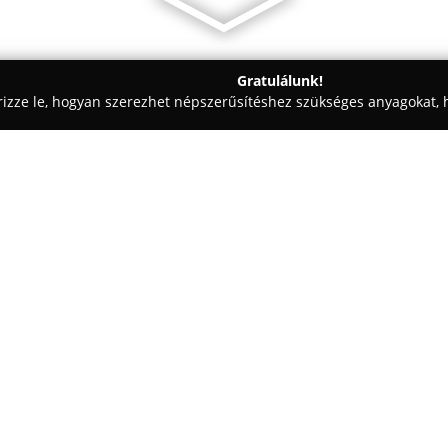
Gratulálunk!
rizze le, hogyan szerezhet népszerűsítéshez szükséges anyagokat, h
iskolák - Budapest
Mai Manó Ház
Egy cég:
A magyar főváros egyik ismert 
század végén, 1894-ben épült
Fotográfusok Háza, amelyet sz
intézmény a hazai fotóművésze
Mutass többet >>
fotográfiai kultúra sokszínű fe
ismertetésében.