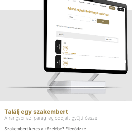
Találj egy szakembert
A rangsor az iparág legjobbjait gyűjti össze
Szakembert keres a közelébe? Ellenőrizze