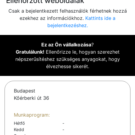
Ellenőrzött weboldalak
Csak a bejelentkezett felhasználók férhetnek hozzá
ezekhez az információkhoz.
Kattints ide a
bejelentkezéshez.
Ez az Ön vállalkozása
?
Gratulálunk!
Ellenőrizze le, hogyan szerezhet
népszerűsítéshez szükséges anyagokat, hogy
élvezhesse sikerét.
Budapest
Kőérberki út 36
Munkaprogram:
Hétfő
-
Kedd
-