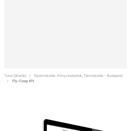
Turul Oktatás
Nyelviskolák, Könyvesboltok, Tánciskolák - Budapest
Fly-Coop Kft.