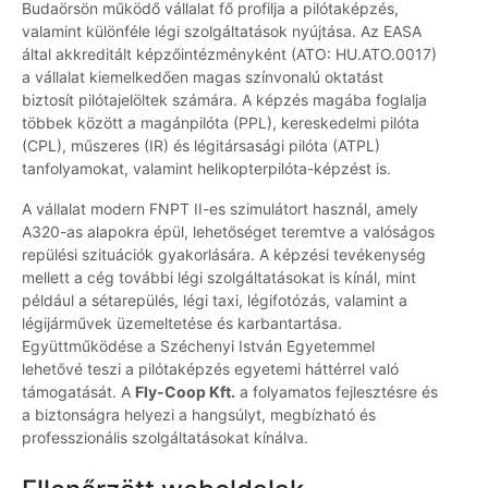
Budaörsön működő vállalat fő profilja a pilótaképzés,
valamint különféle légi szolgáltatások nyújtása. Az EASA
által akkreditált képzőintézményként (ATO: HU.ATO.0017)
a vállalat kiemelkedően magas színvonalú oktatást
biztosít pilótajelöltek számára. A képzés magába foglalja
többek között a magánpilóta (PPL), kereskedelmi pilóta
(CPL), műszeres (IR) és légitársasági pilóta (ATPL)
tanfolyamokat, valamint helikopterpilóta-képzést is.
A vállalat modern FNPT II-es szimulátort használ, amely
A320-as alapokra épül, lehetőséget teremtve a valóságos
repülési szituációk gyakorlására. A képzési tevékenység
mellett a cég további légi szolgáltatásokat is kínál, mint
például a sétarepülés, légi taxi, légifotózás, valamint a
légijárművek üzemeltetése és karbantartása.
Együttműködése a Széchenyi István Egyetemmel
lehetővé teszi a pilótaképzés egyetemi háttérrel való
támogatását. A
Fly-Coop Kft.
a folyamatos fejlesztésre és
a biztonságra helyezi a hangsúlyt, megbízható és
professzionális szolgáltatásokat kínálva.