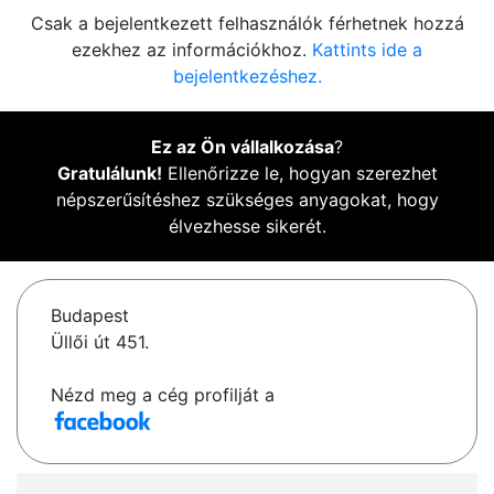
Csak a bejelentkezett felhasználók férhetnek hozzá
ezekhez az információkhoz.
Kattints ide a
bejelentkezéshez.
Ez az Ön vállalkozása
?
Gratulálunk!
Ellenőrizze le, hogyan szerezhet
népszerűsítéshez szükséges anyagokat, hogy
élvezhesse sikerét.
Budapest
Üllői út 451.
Nézd meg a cég profilját a