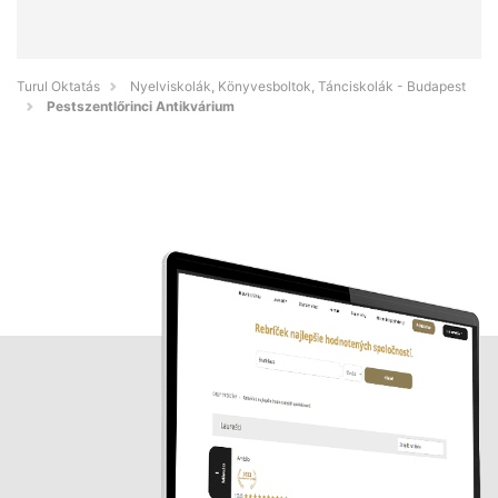
Turul Oktatás
Nyelviskolák, Könyvesboltok, Tánciskolák - Budapest
Pestszentlőrinci Antikvárium