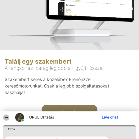
Találj egy szakembert
A rangsor az iparág legjobbjait gyűjti össze
Szakembert keres a közelébe? Ellenőrizze
keresőmotorunkat. Csak a legjobb szolgáltatásokat
használja!
Keresés
TURUL Oktatás
Live chat
11:57