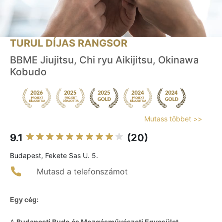
TURUL DÍJAS RANGSOR
BBME Jiujitsu, Chi ryu Aikijitsu, Okinawa
Kobudo
Mutass többet >>
9.1
(20)
Budapest, Fekete Sas U. 5.
Mutasd a telefonszámot
Egy cég:
A
Budapesti Budo és Mozgásművészeti Egyesület