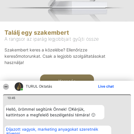
Találj egy szakembert
A rangsor az iparág legjobbjait gyűjti össze
Szakembert keres a közelébe? Ellenőrizze
keresőmotorunkat. Csak a legjobb szolgáltatásokat
használja!
Keresés
TURUL Oktatás
Live chat
10:45
Helló, örömmel segítünk Önnek! 🙂Kérjük,
kattintson a megfelelő beszélgetési témára! 🙂
Rangsorszervező
Népszavazás
Elérhetőség
Díjazott vagyok, marketing anyagokat szeretnék
SC Beautiful Company S.R.L.
Nyertesek
Elérhetőség
átvenni