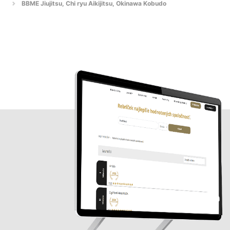
BBME Jiujitsu, Chi ryu Aikijitsu, Okinawa Kobudo