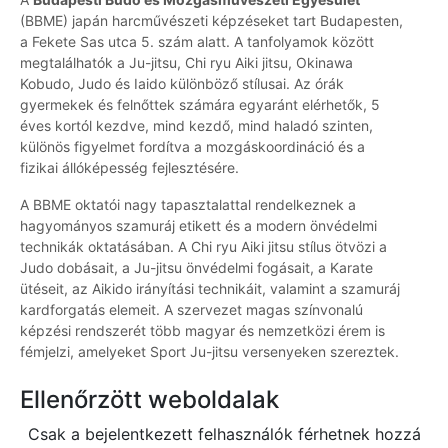
(BBME) japán harcművészeti képzéseket tart Budapesten,
a Fekete Sas utca 5. szám alatt. A tanfolyamok között
megtalálhatók a Ju-jitsu, Chi ryu Aiki jitsu, Okinawa
Kobudo, Judo és Iaido különböző stílusai. Az órák
gyermekek és felnőttek számára egyaránt elérhetők, 5
éves kortól kezdve, mind kezdő, mind haladó szinten,
különös figyelmet fordítva a mozgáskoordináció és a
fizikai állóképesség fejlesztésére.
A BBME oktatói nagy tapasztalattal rendelkeznek a
hagyományos szamuráj etikett és a modern önvédelmi
technikák oktatásában. A Chi ryu Aiki jitsu stílus ötvözi a
Judo dobásait, a Ju-jitsu önvédelmi fogásait, a Karate
ütéseit, az Aikido irányítási technikáit, valamint a szamuráj
kardforgatás elemeit. A szervezet magas színvonalú
képzési rendszerét több magyar és nemzetközi érem is
fémjelzi, amelyeket Sport Ju-jitsu versenyeken szereztek.
Ellenőrzött weboldalak
Csak a bejelentkezett felhasználók férhetnek hozzá