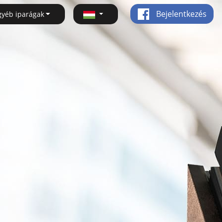
Bejelentkezés
gyéb iparágak