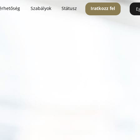
érhetőség
Szabályok
Státusz
Iratkozz fel
E