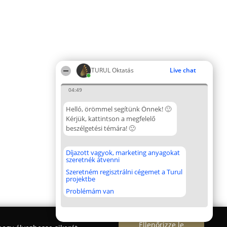
TURUL Oktatás
Live chat
04:49
Helló, örömmel segítünk Önnek! 🙂
Kérjük, kattintson a megfelelő
beszélgetési témára! 🙂
Díjazott vagyok, marketing anyagokat
szeretnék átvenni
Szeretném regisztrálni cégemet a Turul
projektbe
Problémám van
Ellenőrizze le