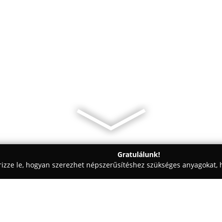
Gratulálunk!
rizze le, hogyan szerezhet népszerűsítéshez szükséges anyagokat, h
iskolák - Budapest
RKS