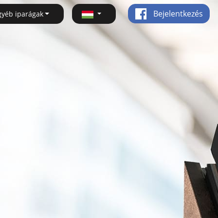
Bejelentkezés
gyéb iparágak