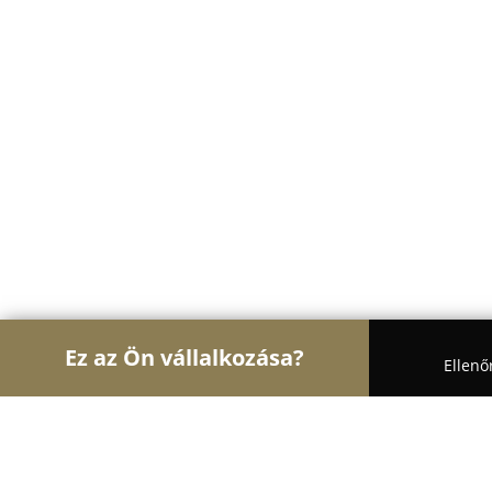
Ez az Ön vállalkozása?
Ellenő
Turul Oktatás
Nyelviskolák, Könyvesboltok, Tánc