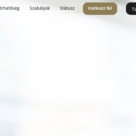
érhetőség
Szabályok
Státusz
Iratkozz fel
E