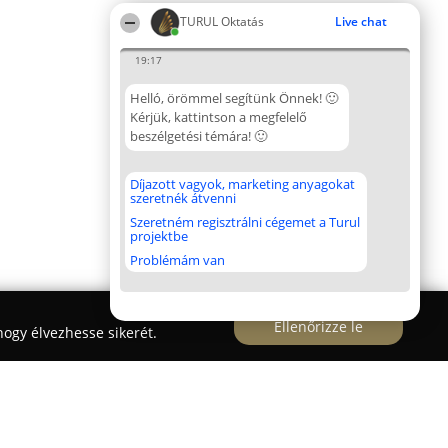
TURUL Oktatás
Live chat
19:17
Helló, örömmel segítünk Önnek! 🙂
Kérjük, kattintson a megfelelő
beszélgetési témára! 🙂
Díjazott vagyok, marketing anyagokat
szeretnék átvenni
Szeretném regisztrálni cégemet a Turul
projektbe
Problémám van
Ellenőrizze le
ogy élvezhesse sikerét.