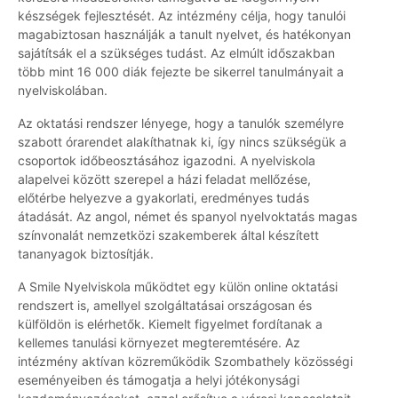
készségek fejlesztését. Az intézmény célja, hogy tanulói
magabiztosan használják a tanult nyelvet, és hatékonyan
sajátítsák el a szükséges tudást. Az elmúlt időszakban
több mint 16 000 diák fejezte be sikerrel tanulmányait a
nyelviskolában.
Az oktatási rendszer lényege, hogy a tanulók személyre
szabott órarendet alakíthatnak ki, így nincs szükségük a
csoportok időbeosztásához igazodni. A nyelviskola
alapelvei között szerepel a házi feladat mellőzése,
előtérbe helyezve a gyakorlati, eredményes tudás
átadását. Az angol, német és spanyol nyelvoktatás magas
színvonalát nemzetközi szakemberek által készített
tananyagok biztosítják.
A Smile Nyelviskola működtet egy külön online oktatási
rendszert is, amellyel szolgáltatásai országosan és
külföldön is elérhetők. Kiemelt figyelmet fordítanak a
kellemes tanulási környezet megteremtésére. Az
intézmény aktívan közreműködik Szombathely közösségi
eseményeiben és támogatja a helyi jótékonysági