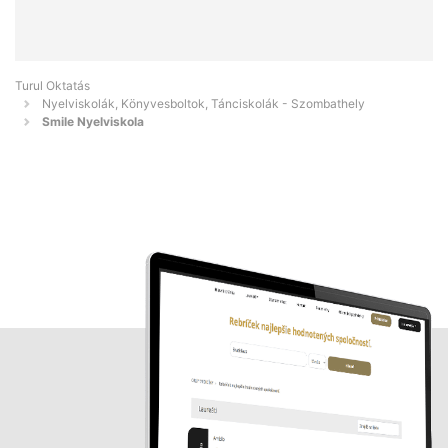
Turul Oktatás
Nyelviskolák, Könyvesboltok, Tánciskolák - Szombathely
Smile Nyelviskola