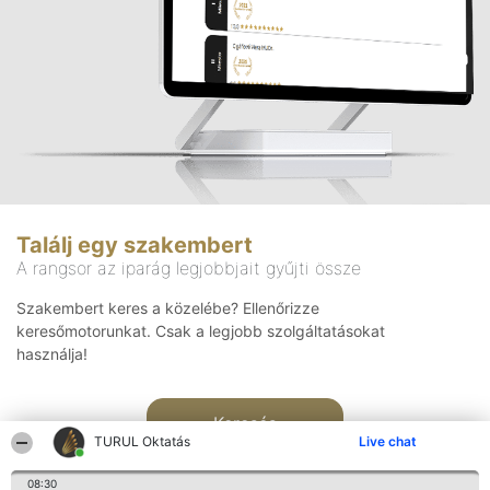
Találj egy szakembert
A rangsor az iparág legjobbjait gyűjti össze
Szakembert keres a közelébe? Ellenőrizze
keresőmotorunkat. Csak a legjobb szolgáltatásokat
használja!
Keresés
TURUL Oktatás
Live chat
08:30