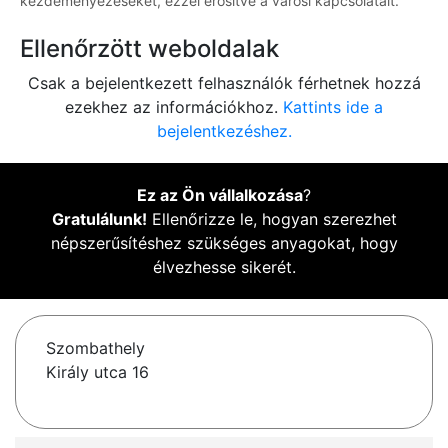
kezdeményezéseket, ezzel erősítve a városi kapcsolatait.
Ellenőrzött weboldalak
Csak a bejelentkezett felhasználók férhetnek hozzá
ezekhez az információkhoz.
Kattints ide a
bejelentkezéshez.
Ez az Ön vállalkozása
?
Gratulálunk!
Ellenőrizze le, hogyan szerezhet
népszerűsítéshez szükséges anyagokat, hogy
élvezhesse sikerét.
Szombathely
Király utca 16