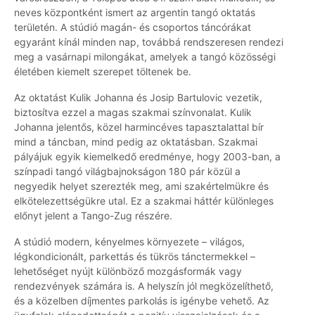
neves központként ismert az argentin tangó oktatás
területén. A stúdió magán- és csoportos táncórákat
egyaránt kínál minden nap, továbbá rendszeresen rendezi
meg a vasárnapi milongákat, amelyek a tangó közösségi
életében kiemelt szerepet töltenek be.
Az oktatást Kulik Johanna és Josip Bartulovic vezetik,
biztosítva ezzel a magas szakmai színvonalat. Kulik
Johanna jelentős, közel harmincéves tapasztalattal bír
mind a táncban, mind pedig az oktatásban. Szakmai
pályájuk egyik kiemelkedő eredménye, hogy 2003-ban, a
színpadi tangó világbajnokságon 180 pár közül a
negyedik helyet szerezték meg, ami szakértelmükre és
elkötelezettségükre utal. Ez a szakmai háttér különleges
előnyt jelent a Tango-Zug részére.
A stúdió modern, kényelmes környezete – világos,
légkondicionált, parkettás és tükrös tánctermekkel –
lehetőséget nyújt különböző mozgásformák vagy
rendezvények számára is. A helyszín jól megközelíthető,
és a közelben díjmentes parkolás is igénybe vehető. Az