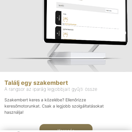
Találj egy szakembert
A rangsor az iparág legjobbjait gyűjti össze
Szakembert keres a közelébe? Ellenőrizze
keresőmotorunkat. Csak a legjobb szolgáltatásokat
használja!
Keresés