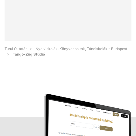
Turul Oktatás
Nyelviskolák, Könyvesboltok, Tánciskolák - Budapest
Tango-Zug Stúdió