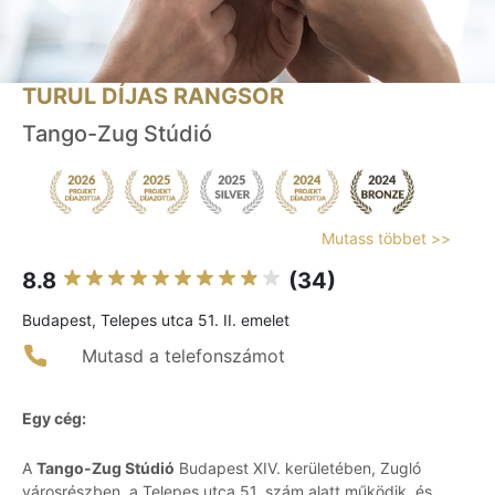
TURUL DÍJAS RANGSOR
Tango-Zug Stúdió
Mutass többet >>
8.8
(34)
Budapest, Telepes utca 51. II. emelet
Mutasd a telefonszámot
Egy cég:
A
Tango-Zug Stúdió
Budapest XIV. kerületében, Zugló
városrészben, a Telepes utca 51. szám alatt működik, és