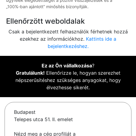
ügyfelek elégedettségét a pozitív visszajelzések és a
„100%-ban ajánlott” minősítés bizonyítják.
Ellenőrzött weboldalak
Csak a bejelentkezett felhasználók férhetnek hozzá
ezekhez az információkhoz.
Kattints ide a
bejelentkezéshez.
Ez az Ön vállalkozása
?
Gratulálunk!
Ellenőrizze le, hogyan szerezhet
népszerűsítéshez szükséges anyagokat, hogy
élvezhesse sikerét.
Budapest
Telepes utca 51. II. emelet
Nézd meg a cég profilját a