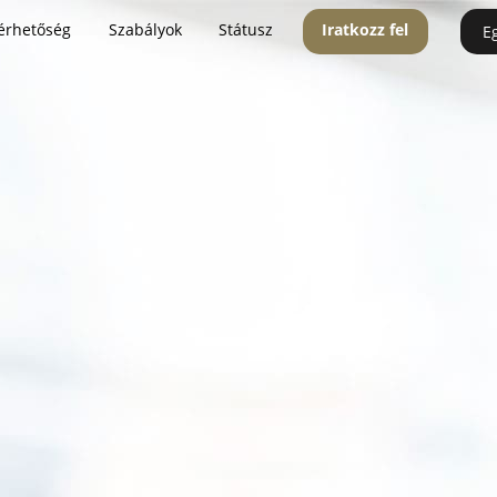
érhetőség
Szabályok
Státusz
Iratkozz fel
E