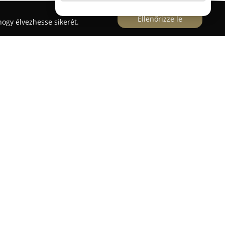
Ellenőrizze le
ogy élvezhesse sikerét.
 Eisemann Mihály utca 7. alatt működő oktatási
ehetőségeket diákok számára. Az iskolának
ttudományokat – ideértve a matematikát, fizikát,
en, változatosan és hatékony módszerekkel
erűvé válik, és fenntartja a diákok érdeklődését.
ás ne teherként jelenjen meg, hanem
ely a tanulókat a tudomány világába vezeti.
 középiskolás, valamint egyetemi hallgatók
t, így széles tanulói kört ér el. A