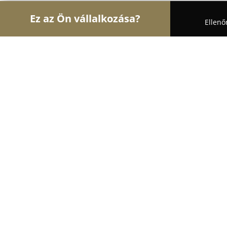
Ez az Ön vállalkozása?
Ellenő
Turul Oktatás
Nyelviskolák, Könyvesboltok, Tánc
Tudós Tanoda
10
(81)
Dunakeszi, Eisemann Mihály u. 7.
Mutasd a telefonszámot