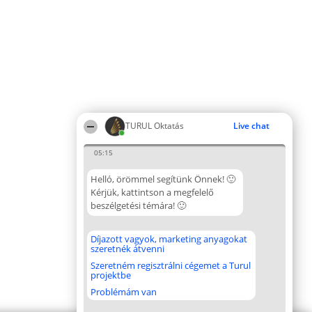
TURUL Oktatás
Live chat
05:15
Helló, örömmel segítünk Önnek! 🙂
Kérjük, kattintson a megfelelő
beszélgetési témára! 🙂
Díjazott vagyok, marketing anyagokat
szeretnék átvenni
Szeretném regisztrálni cégemet a Turul
projektbe
Problémám van