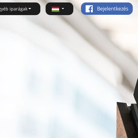
Bejelentkezés
gyéb iparágak