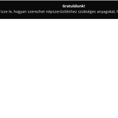
Gratulálunk!
rizze le, hogyan szerezhet népszerűsítéshez szükséges anyagokat, h
iskolák - Dunakeszi
Tudós Tanoda
Egy cég:
A
Tudós Tanoda
Dunakeszin, az
intézményként kínál tanulási l
alapvető célja, hogy a természe
kémiát és biológiát – egyszerű
tanítsa, így a tanulás élménysz
Fontos szempont, hogy a tanul
szórakoztató kaland legyen, am
Az intézmény általános iskolás,
számára egyaránt kínál kurzusoka