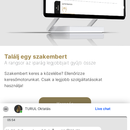
Találj egy szakembert
A rangsor az iparág legjobbjait gyűjti össze
Szakembert keres a közelébe? Ellenőrizze
keresőmotorunkat. Csak a legjobb szolgáltatásokat
használja!
Keresés
TURUL Oktatás
Live chat
05:54