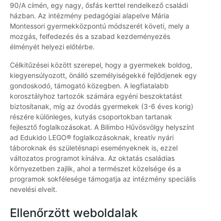
90/A címén, egy nagy, ősfás kerttel rendelkező családi
házban. Az intézmény pedagógiai alapelve Mária
Montessori gyermekközpontú módszerét követi, mely a
mozgás, felfedezés és a szabad kezdeményezés
élményét helyezi előtérbe.
Célkitűzései között szerepel, hogy a gyermekek boldog,
kiegyensúlyozott, önálló személyiségekké fejlődjenek egy
gondoskodó, támogató közegben. A legfiatalabb
korosztályhoz tartozók számára egyéni beszoktatást
biztosítanak, míg az óvodás gyermekek (3-6 éves korig)
részére különleges, kutyás csoportokban tartanak
fejlesztő foglalkozásokat. A Bilimbo Hűvösvölgy helyszínt
ad Edukido LEGO® foglalkozásoknak, kreatív nyári
táboroknak és születésnapi eseményeknek is, ezzel
változatos programot kínálva. Az oktatás családias
környezetben zajlik, ahol a természet közelsége és a
programok sokfélesége támogatja az intézmény speciális
nevelési elveit.
Ellenőrzött weboldalak