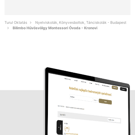
Turul Oktatás
Nyelviskolák, Könyvesboltok, Tánciskolák - Budapest
Bilimbo Hűvösvölgy Montessori Óvoda - Kronovi