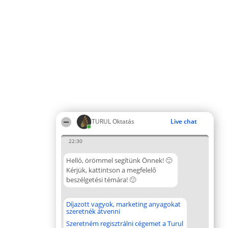
TURUL Oktatás
Live chat
22:30
Helló, örömmel segítünk Önnek! 🙂
Kérjük, kattintson a megfelelő
beszélgetési témára! 🙂
Díjazott vagyok, marketing anyagokat
szeretnék átvenni
Szeretném regisztrálni cégemet a Turul