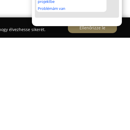
projektbe
Problémám van
Ellenőrizze le
ogy élvezhesse sikerét.
út 15. szám alatt elhelyezkedő
Bisinger Óvoda
s és biztonságos környezetet kínál a gyermekek
 Az intézményt 1970-ben hozták létre, majd 2018-
lújítást végeztek rajta. Az óvoda fás, ligetes
 távol helyezkedik el. Modern, otthonos
 felszerelt udvarával változatos tevékenységekre