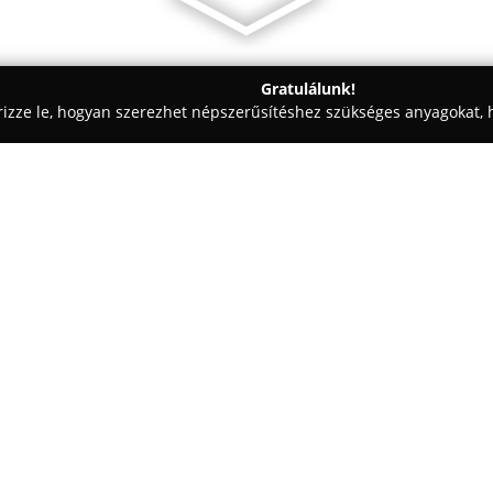
Gratulálunk!
rizze le, hogyan szerezhet népszerűsítéshez szükséges anyagokat, h
skolák - Győr
Bisinger Óvoda
Egy cég:
A Győr belvárosában, az Árpád 
Belvárosi Tagóvodája barátságo
kiegyensúlyozott fejlődéséhez.
2019-ben energiahatékonysági fe
Mutass többet >>
városrészben, a központ zajától
csoportszobáival és korszerűen
ad lehetőséget.