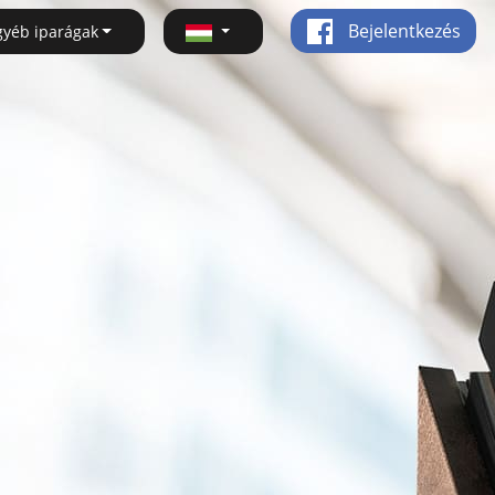
Bejelentkezés
gyéb iparágak