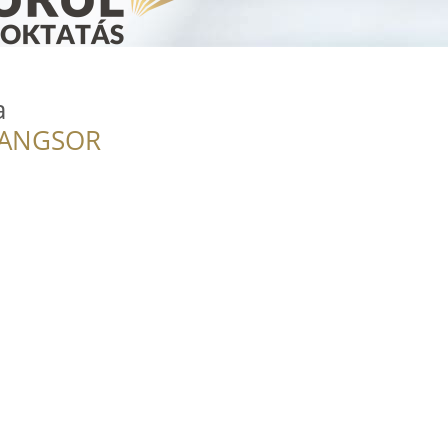
a
RANGSOR