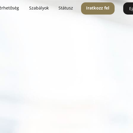
érhetőség
Szabályok
Státusz
Iratkozz fel
E