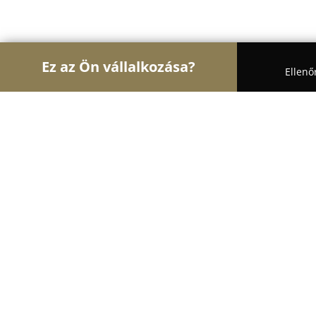
Ez az Ön vállalkozása?
Ellenő
Turul Oktatás
Nyelviskolák, Könyvesboltok, Tánci
Bisinger Óvoda
8.4
(7)