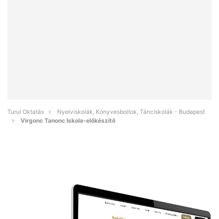
Turul Oktatás
Nyelviskolák, Könyvesboltok, Tánciskolák - Budapest
Virgonc Tanonc Iskola-előkészítő