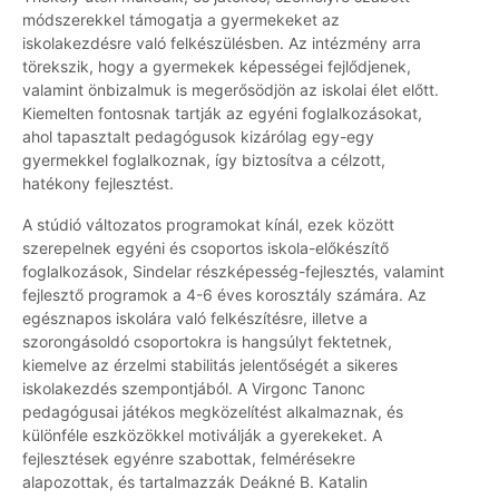
módszerekkel támogatja a gyermekeket az
iskolakezdésre való felkészülésben. Az intézmény arra
törekszik, hogy a gyermekek képességei fejlődjenek,
valamint önbizalmuk is megerősödjön az iskolai élet előtt.
Kiemelten fontosnak tartják az egyéni foglalkozásokat,
ahol tapasztalt pedagógusok kizárólag egy-egy
gyermekkel foglalkoznak, így biztosítva a célzott,
hatékony fejlesztést.
A stúdió változatos programokat kínál, ezek között
szerepelnek egyéni és csoportos iskola-előkészítő
foglalkozások, Sindelar részképesség-fejlesztés, valamint
fejlesztő programok a 4-6 éves korosztály számára. Az
egésznapos iskolára való felkészítésre, illetve a
szorongásoldó csoportokra is hangsúlyt fektetnek,
kiemelve az érzelmi stabilitás jelentőségét a sikeres
iskolakezdés szempontjából. A Virgonc Tanonc
pedagógusai játékos megközelítést alkalmaznak, és
különféle eszközökkel motiválják a gyerekeket. A
fejlesztések egyénre szabottak, felmérésekre
alapozottak, és tartalmazzák Deákné B. Katalin