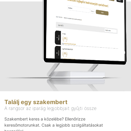
Találj egy szakembert
A rangsor az iparág legjobbjait gyűjti össze
Szakembert keres a közelébe? Ellenőrizze
keresőmotorunkat. Csak a legjobb szolgáltatásokat