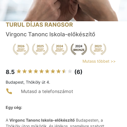
TURUL DÍJAS RANGSOR
Virgonc Tanonc Iskola-előkészítő
Mutass többet >>
8.5
(6)
Budapest, Thököly út 4.
Mutasd a telefonszámot
Egy cég:
A
Virgonc Tanonc Iskola-előkészítő
Budapesten, a
Thököly úton működik, és játékos, személyre szabott