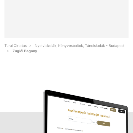
Turul Oktatás
Nyelviskolák, Könyvesboltok, Tánciskolák - Budapest
Zuglói Pagony