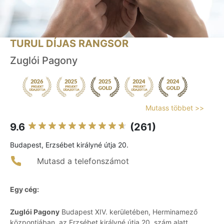
TURUL DÍJAS RANGSOR
Zuglói Pagony
Mutass többet >>
9.6
(261)
Budapest, Erzsébet királyné útja 20.
Mutasd a telefonszámot
Egy cég:
Zuglói Pagony
Budapest XIV. kerületében, Herminamező
központjában, az Erzsébet királyné útja 20. szám alatt