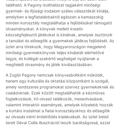
található. A Pagony-bolthálózat tagjaként minőségi
gyermek- és ifjúsági irodalom széles választékát kínálja,
amelyben a legfiatalabbaktól egészen a kamaszokig
minden korosztály megtalálhatja a fejlődésüket támogató
olvasmányokat. A könyvek mellett kreatív
készségfejlesztő játékokat is kínálnak, amelyek ösztönzik
a tanulást és elősegítik a gyermekek játékos fejlődését. Az
üzlet arra törekszik, hogy Magyarországon megjelenő
minőségi gyermekkönyvek teljes kínálatát elérhetővé
tegye, és kollégái szakértő segítséget nyújtanak a
megfelelő olvasmány és játék kiválasztásában.
A Zuglói Pagony nemcsak könyvesboltként működik,
hanem egy kulturális és oktatási központként is szolgál,
amely rendszeres programokat szervez gyermekeknek és
családoknak. Ezek között megtalálhatók a kézműves
foglalkozások, író-olvasó találkozók, meseolvasások,
valamint interaktív események, amelyek közelebb hozzák
a kortárs irodalmat a fiatal korosztályokhoz és elősegítik
az olvasás iránti érdeklődés kialakulását. Az üzlet belső
tereit Gévai Csilla illusztrációi teszik barátságossá, ezzel