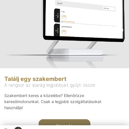
Találj egy szakembert
A rangsor az iparág legjobbjait gyűjti össze
Szakembert keres a közelébe? Ellenőrizze
keresőmotorunkat. Csak a legjobb szolgáltatásokat
használja!
Keresés