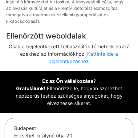
inspiráló környezetet biztosítva. A könyvesbolt célja, hogy
az olvasás kultúráját és a kreatív időtöltést előmozdítsa,
támogatva a gyermekek szellemi gyarapodását és
kikapcsolódását.
Ellenőrzött weboldalak
Csak a bejelentkezett felhasználók férhetnek hozzá
ezekhez az információkhoz.
Kattints ide a
bejelentkezéshez.
Ez az Ön vállalkozása
?
Gratulálunk!
Ellenőrizze le, hogyan szerezhet
népszerűsítéshez szükséges anyagokat, hogy
élvezhesse sikerét.
Budapest
Erzsébet királyné útja 20.