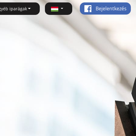
Bejelentkezés
gyéb iparágak