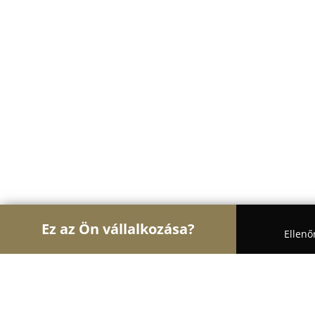
Ez az Ön vállalkozása?
Ellenő
Turul Oktatás
Nyelviskolák, Könyvesboltok, Tánci