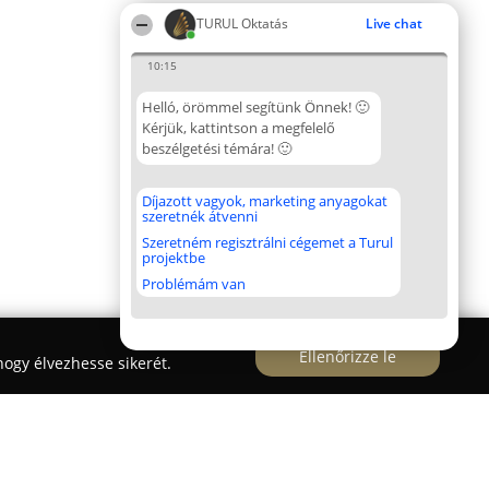
TURUL Oktatás
Live chat
10:15
Helló, örömmel segítünk Önnek! 🙂
Kérjük, kattintson a megfelelő
beszélgetési témára! 🙂
Díjazott vagyok, marketing anyagokat
szeretnék átvenni
Szeretném regisztrálni cégemet a Turul
projektbe
Problémám van
Ellenőrizze le
ogy élvezhesse sikerét.