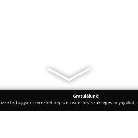
Gratulálunk!
rizze le, hogyan szerezhet népszerűsítéshez szükséges anyagokat, h
skolák - Szolnok
Brandatti