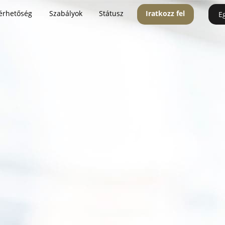
érhetőség
Szabályok
Státusz
Iratkozz fel
E