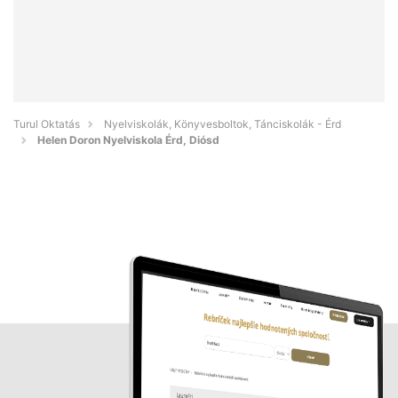
Turul Oktatás
Nyelviskolák, Könyvesboltok, Tánciskolák - Érd
Helen Doron Nyelviskola Érd, Diósd