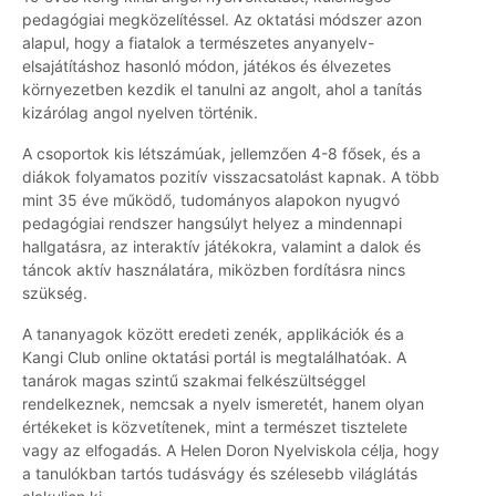
pedagógiai megközelítéssel. Az oktatási módszer azon
alapul, hogy a fiatalok a természetes anyanyelv-
elsajátításhoz hasonló módon, játékos és élvezetes
környezetben kezdik el tanulni az angolt, ahol a tanítás
kizárólag angol nyelven történik.
A csoportok kis létszámúak, jellemzően 4-8 fősek, és a
diákok folyamatos pozitív visszacsatolást kapnak. A több
mint 35 éve működő, tudományos alapokon nyugvó
pedagógiai rendszer hangsúlyt helyez a mindennapi
hallgatásra, az interaktív játékokra, valamint a dalok és
táncok aktív használatára, miközben fordításra nincs
szükség.
A tananyagok között eredeti zenék, applikációk és a
Kangi Club online oktatási portál is megtalálhatóak. A
tanárok magas szintű szakmai felkészültséggel
rendelkeznek, nemcsak a nyelv ismeretét, hanem olyan
értékeket is közvetítenek, mint a természet tisztelete
vagy az elfogadás. A Helen Doron Nyelviskola célja, hogy
a tanulókban tartós tudásvágy és szélesebb világlátás