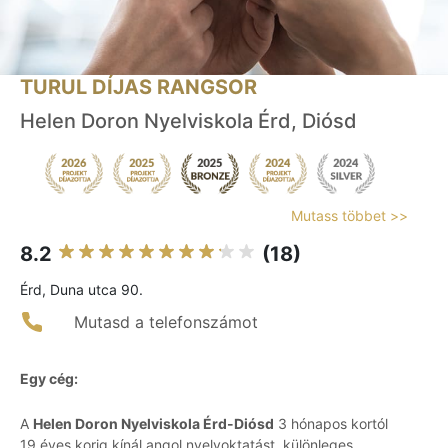
TURUL DÍJAS RANGSOR
Helen Doron Nyelviskola Érd, Diósd
Mutass többet >>
8.2
(18)
Érd, Duna utca 90.
Mutasd a telefonszámot
Egy cég:
A
Helen Doron Nyelviskola Érd-Diósd
3 hónapos kortól
19 éves korig kínál angol nyelvoktatást, különleges