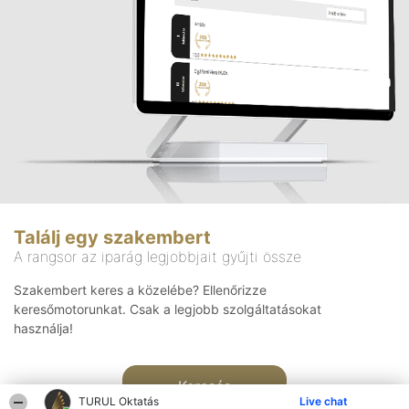
Találj egy szakembert
A rangsor az iparág legjobbjait gyűjti össze
Szakembert keres a közelébe? Ellenőrizze
keresőmotorunkat. Csak a legjobb szolgáltatásokat
használja!
Keresés
TURUL Oktatás
Live chat