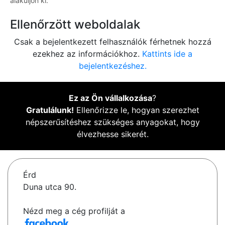
alakuljon ki.
Ellenőrzött weboldalak
Csak a bejelentkezett felhasználók férhetnek hozzá
ezekhez az információkhoz.
Kattints ide a
bejelentkezéshez.
Ez az Ön vállalkozása
?
Gratulálunk!
Ellenőrizze le, hogyan szerezhet
népszerűsítéshez szükséges anyagokat, hogy
élvezhesse sikerét.
Érd
Duna utca 90.
Nézd meg a cég profilját a