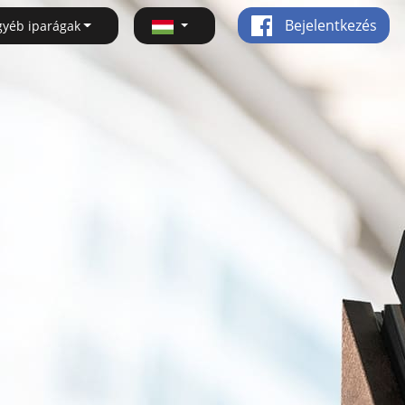
Bejelentkezés
gyéb iparágak