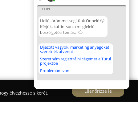
11:09
Helló, örömmel segítünk Önnek! 🙂
Kérjük, kattintson a megfelelő
beszélgetési témára! 🙂
Díjazott vagyok, marketing anyagokat
szeretnék átvenni
Szeretném regisztrálni cégemet a Turul
projektbe
Problémám van
Ellenőrizze le
ogy élvezhesse sikerét.