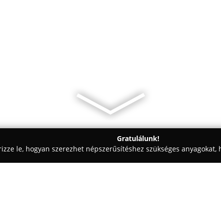
Gratulálunk!
rizze le, hogyan szerezhet népszerűsítéshez szükséges anyagokat, h
iskolák - Budapest
Asztrológia tanfolyam