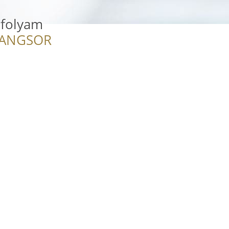
nfolyam
RANGSOR