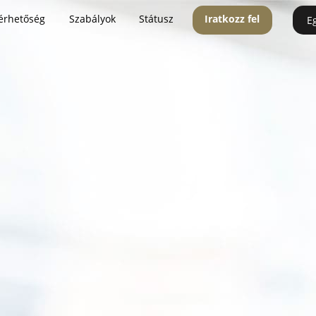
érhetőség
Szabályok
Státusz
Iratkozz fel
E