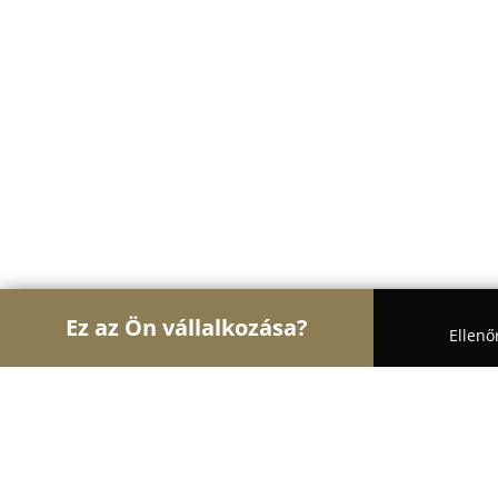
Ez az Ön vállalkozása?
Ellenő
Turul Oktatás
Nyelviskolák, Könyvesboltok, Tánc