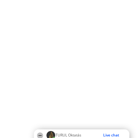
TURUL Oktatás
Live chat