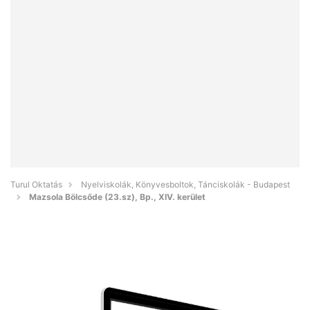
Turul Oktatás
Nyelviskolák, Könyvesboltok, Tánciskolák - Budapest
Mazsola Bölcsőde (23.sz), Bp., XIV. kerület