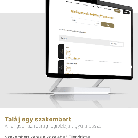
Találj egy szakembert
A rangsor az iparág legjobbjait gyűjti össze
Szakembert keres a közelébe? Ellenőrizze