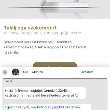
Találj egy szakembert
A rangsor az iparág legjobbjait gyűjti össze
Szakembert keres a közelébe? Ellenőrizze
keresőmotorunkat. Csak a legjobb szolgáltatásokat
használja!
Keresés
TURUL Oktatás
Live chat
01:17
Helló, örömmel segítünk Önnek! 🙂Kérjük,
kattintson a megfelelő beszélgetési témára! 🙂
Rangsorszervező
Népszavazás
Elérhetőség
Díjazott vagyok, marketing anyagokat szeretnék
SC Beautiful Company S.R.L.
Nyertesek
Elérhetőség