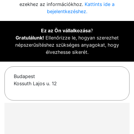
ezekhez az információkhoz.
Kattints ide a
bejelentkezéshez.
Ez az Ön vállalkozása
?
Gratulálunk!
Ellenőrizze le, hogyan szerezhet
népszerűsítéshez szükséges anyagokat, hogy
élvezhesse sikerét.
Budapest
Kossuth Lajos u. 12