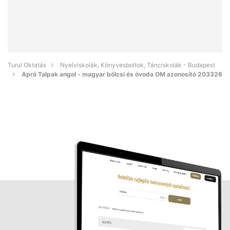
Turul Oktatás
Nyelviskolák, Könyvesboltok, Tánciskolák - Budapest
Apró Talpak angol - magyar bölcsi és óvoda OM azonosító 203326