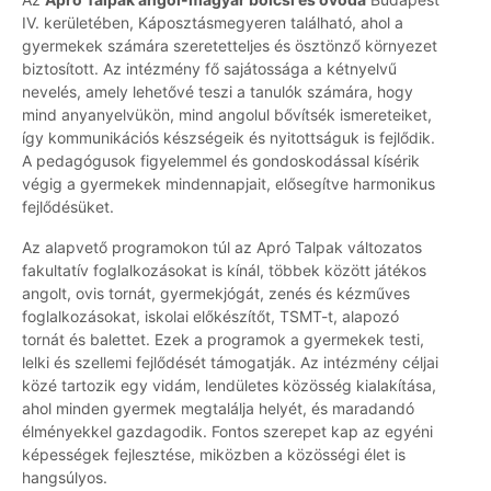
IV. kerületében, Káposztásmegyeren található, ahol a
gyermekek számára szeretetteljes és ösztönző környezet
biztosított. Az intézmény fő sajátossága a kétnyelvű
nevelés, amely lehetővé teszi a tanulók számára, hogy
mind anyanyelvükön, mind angolul bővítsék ismereteiket,
így kommunikációs készségeik és nyitottságuk is fejlődik.
A pedagógusok figyelemmel és gondoskodással kísérik
végig a gyermekek mindennapjait, elősegítve harmonikus
fejlődésüket.
Az alapvető programokon túl az Apró Talpak változatos
fakultatív foglalkozásokat is kínál, többek között játékos
angolt, ovis tornát, gyermekjógát, zenés és kézműves
foglalkozásokat, iskolai előkészítőt, TSMT-t, alapozó
tornát és balettet. Ezek a programok a gyermekek testi,
lelki és szellemi fejlődését támogatják. Az intézmény céljai
közé tartozik egy vidám, lendületes közösség kialakítása,
ahol minden gyermek megtalálja helyét, és maradandó
élményekkel gazdagodik. Fontos szerepet kap az egyéni
képességek fejlesztése, miközben a közösségi élet is
hangsúlyos.