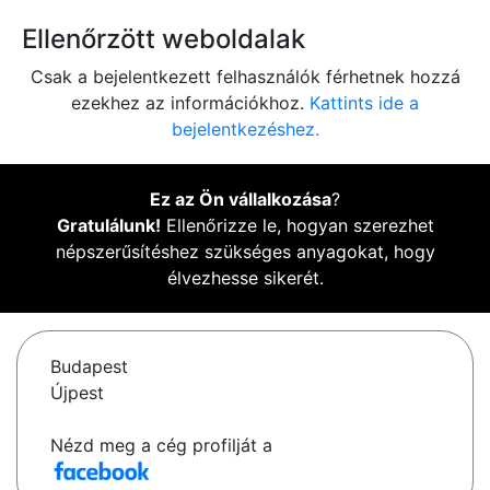
Ellenőrzött weboldalak
Csak a bejelentkezett felhasználók férhetnek hozzá
ezekhez az információkhoz.
Kattints ide a
bejelentkezéshez.
Ez az Ön vállalkozása
?
Gratulálunk!
Ellenőrizze le, hogyan szerezhet
népszerűsítéshez szükséges anyagokat, hogy
élvezhesse sikerét.
Budapest
Újpest
Nézd meg a cég profilját a