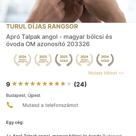
TURUL DÍJAS RANGSOR
Apró Talpak angol - magyar bölcsi és
óvoda OM azonosító 203326
Mutass többet >>
9
(24)
Budapest, Újpest
Mutasd a telefonszámot
Egy cég:
Az
Apró Talpak angol-magyar bölcsi és óvoda
Budapest