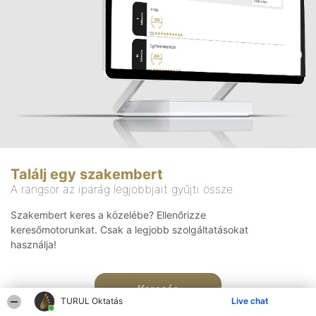
Találj egy szakembert
A rangsor az iparág legjobbjait gyűjti össze
Szakembert keres a közelébe? Ellenőrizze
keresőmotorunkat. Csak a legjobb szolgáltatásokat
használja!
Keresés
TURUL Oktatás
Live chat