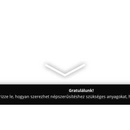
Gratulálunk!
rizze le, hogyan szerezhet népszerűsítéshez szükséges anyagokat, h
iskolák - Budapest
Budapesti Bóbita Óvoda