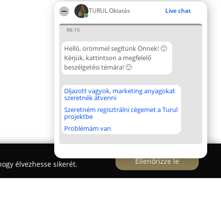
TURUL Oktatás
Live chat
06:15
Helló, örömmel segítünk Önnek! 🙂
Kérjük, kattintson a megfelelő
beszélgetési témára! 🙂
Díjazott vagyok, marketing anyagokat
szeretnék átvenni
Szeretném regisztrálni cégemet a Turul
projektbe
Problémám van
Ellenőrizze le
ogy élvezhesse sikerét.