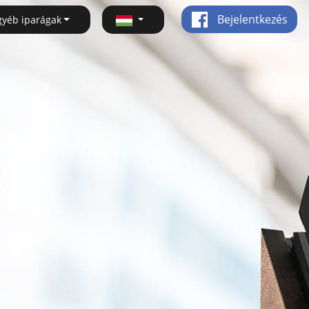
Bejelentkezés
gyéb iparágak