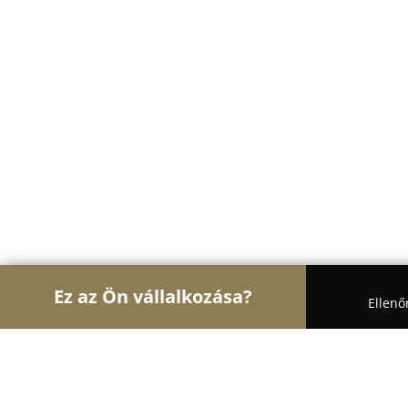
Ez az Ön vállalkozása?
Ellenő
Turul Oktatás
Nyelviskolák, Könyvesboltok, Tánc