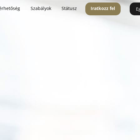
érhetőség
Szabályok
Státusz
Iratkozz fel
E