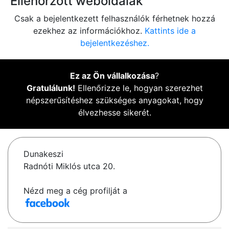
Ellenőrzött weboldalak
Csak a bejelentkezett felhasználók férhetnek hozzá
ezekhez az információkhoz.
Kattints ide a
bejelentkezéshez.
Ez az Ön vállalkozása
?
Gratulálunk!
Ellenőrizze le, hogyan szerezhet
népszerűsítéshez szükséges anyagokat, hogy
élvezhesse sikerét.
Dunakeszi
Radnóti Miklós utca 20.
Nézd meg a cég profilját a