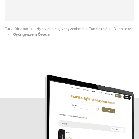
Turul Oktatás
Nyelviskolák, Könyvesboltok, Tánciskolák - Dunakeszi
Gyöngyszem Óvoda