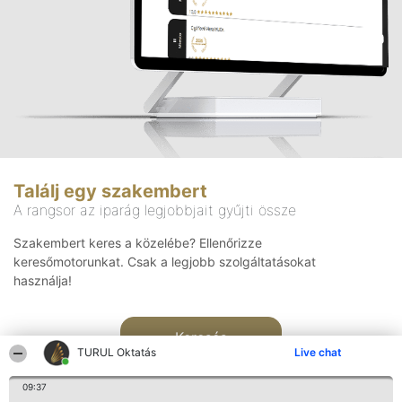
Találj egy szakembert
A rangsor az iparág legjobbjait gyűjti össze
Szakembert keres a közelébe? Ellenőrizze
keresőmotorunkat. Csak a legjobb szolgáltatásokat
használja!
Keresés
TURUL Oktatás
Live chat
09:37