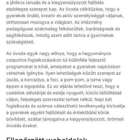
a játékos tanulás és a kiegyensúlyozott fejlődés
elsődleges szerepet kap. Az óvoda célkitűzése, hogy a
gyerekek önálló, kreatív és aktív személyiséggé váljanak,
otthonosan mozogva a világban. Az intézmény
pedagógusai szakmailag felkészültek, barátságosak és
segítőkészek, mindig szem előtt tartva a gyermekek
szükségleteit.
Az óvoda egyik nagy előnye, hogy a hagyományos
csoportos foglalkozásokon túl különféle fejlesztő
programokat is kínál, amelyeket a gyerekek napközben
vehetnek igénybe. Ilyen lehetőségek között szerepel az
úszás, a korcsolya, a foci, a pom-pom, a torna vagy
éppen a logopédia. Ez az eljárás lehetővé teszi, hogy a
családok délutánjai és estéje nyugodt, közös időtöltéssé
váljon, felesleges szervezési terhek nélkül. Napi két
foglalkozás és számos választható tevékenység biztosítja
a gyerekek egyéni fejlődését és érdeklődési körük
bővítését, ezáltal támogatva a kiegyensúlyozott, örömteli
óvodás éveket.