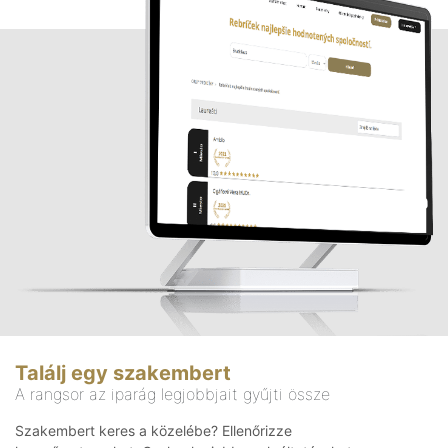
Találj egy szakembert
A rangsor az iparág legjobbjait gyűjti össze
Szakembert keres a közelébe? Ellenőrizze