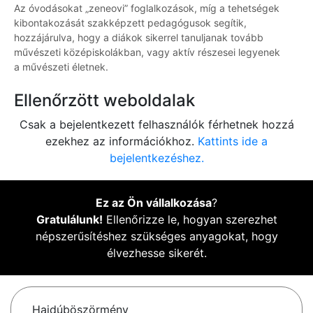
Az óvodásokat „zeneovi” foglalkozások, míg a tehetségek
kibontakozását szakképzett pedagógusok segítik,
hozzájárulva, hogy a diákok sikerrel tanuljanak tovább
művészeti középiskolákban, vagy aktív részesei legyenek
a művészeti életnek.
Ellenőrzött weboldalak
Csak a bejelentkezett felhasználók férhetnek hozzá
ezekhez az információkhoz.
Kattints ide a
bejelentkezéshez.
Ez az Ön vállalkozása
?
Gratulálunk!
Ellenőrizze le, hogyan szerezhet
népszerűsítéshez szükséges anyagokat, hogy
élvezhesse sikerét.
Hajdúböszörmény