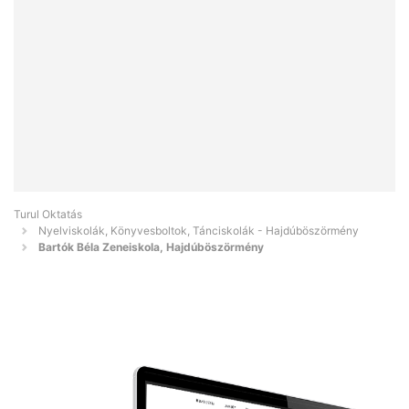
Turul Oktatás
Nyelviskolák, Könyvesboltok, Tánciskolák - Hajdúböszörmény
Bartók Béla Zeneiskola, Hajdúböszörmény