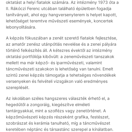
oktatást a helyi fiatalok számára. Az intézmény 1973 óta a
II. Rákóczi Ferenc utcában található épületben fogadja
tanítványait, ahol egy hangversenyterem is helyet kapott,
lehetőséget teremtve művészeti események, koncertek
lebonyolítására.
A képzés fókuszában a zenét szerető fiatalok fejlesztése,
az amatőr zenész utánpótlás nevelése és a zenei pályára
történő felkészítés áll. A kétezres évektől az intézmény
oktatási portfóliója kibővült: a zeneművészeti tanszakok
mellett ma már képző- és iparművészeti, valamint
táncművészeti szakokon is lehetőség van tanulni. Emelt
szintű zenei képzés támogatja a tehetséges növendékek
versenyeken és felvételi vizsgákon való eredményes
szereplését.
Az iskolában széles hangszeres választék érhető el, a
hegedűtől a zongoráig, kiegészítve elméleti
tantárgyakkal, mint a szolfézs vagy zenetörténet. A
képzőművészeti képzés részeként grafika, festészet,
szobrászat és kerámia tanulható, míg a táncművészet
keretében néptánc és társastánc szerepel a kínálatban.