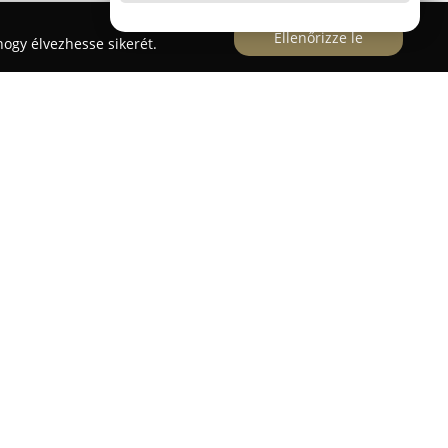
Ellenőrizze le
ogy élvezhesse sikerét.
r
bet - Soroksár
egy ismert oktatási intézmény
ksár határán, amely elsősorban gyermekek angol
re helyezi a hangsúlyt. A 3 hónapos kortól 19 éves
os, élményalapú módszertant használnak, amely a
yamatokra épül. A Helen Doron módszer négy
 s a hatékony tanulást zenei és ritmusgyakorlatok,
uktúra kombinációjával segíti elő.
4-8 főt számláló csoportok dolgoznak, amelyeket
k vezetnek. A tanítás során játékos foglalkozások