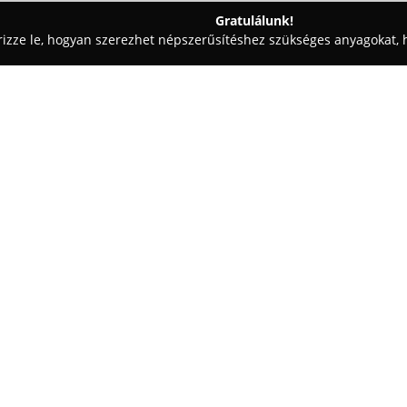
Gratulálunk!
rizze le, hogyan szerezhet népszerűsítéshez szükséges anyagokat, h
iskolák - Budapest
Helen Doron English Pesterzsébet - Soroksá
 Soroksár
Egy cég:
Helen Doron English Pesterzsé
Budapest Pesterzsébet és Soro
nyelvi készségeinek fejlesztésé
korig elérhető kurzusok saját
Mutass többet >>
természetes nyelvtanulási fol
évtizedes múltra tekint vissza,
illetve egy spirális tananyagstr
Az intézményben kis létszámú, 
speciálisan képzett pedagóguso