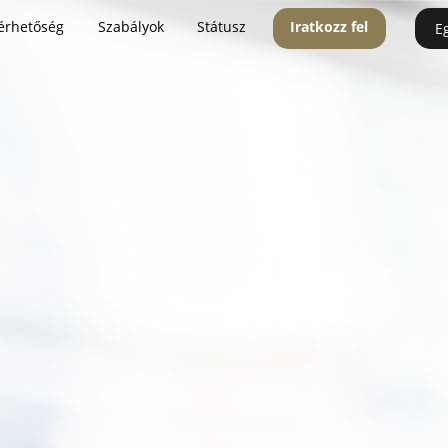
érhetőség
Szabályok
Státusz
Iratkozz fel
E