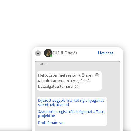
TURUL Oktatás
Live chat
20:33
Helló, örömmel segítünk Önnek! 🙂
Kérjük, kattintson a megfelelő
beszélgetési témára! 🙂
Díjazott vagyok, marketing anyagokat
szeretnék átvenni
Szeretném regisztrálni cégemet a Turul
projektbe
Problémám van