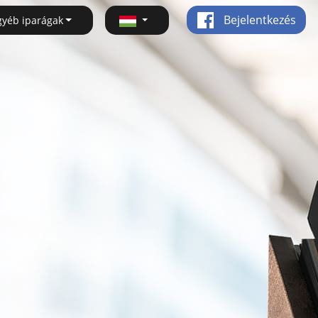
Bejelentkezés
gyéb iparágak