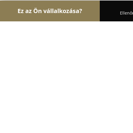
Ez az Ön vállalkozása?
Ellenő
Turul Oktatás
Nyelviskolák, Könyvesboltok, Tánc
Helen Doron English Pesterzsébet -
9.9
(104)
Budapest, Pesterzsébet
Mutasd a telefonszámot