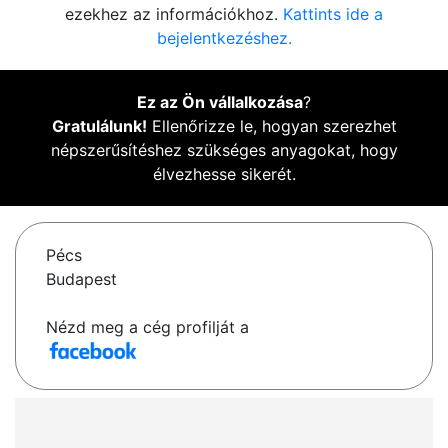
ezekhez az információkhoz.
Kattints ide a
bejelentkezéshez.
Ez az Ön vállalkozása
?
Gratulálunk!
Ellenőrizze le, hogyan szerezhet
népszerűsítéshez szükséges anyagokat, hogy
élvezhesse sikerét.
Pécs
Budapest
Nézd meg a cég profilját a