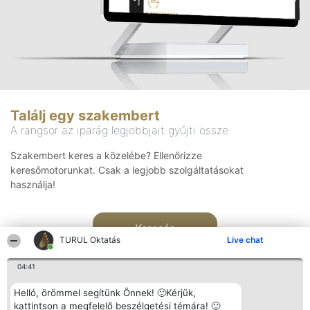
Találj egy szakembert
A rangsor az iparág legjobbjait gyűjti össze
Szakembert keres a közelébe? Ellenőrizze
keresőmotorunkat. Csak a legjobb szolgáltatásokat
használja!
Keresés
TURUL Oktatás
Live chat
04:41
Helló, örömmel segítünk Önnek! 🙂Kérjük,
kattintson a megfelelő beszélgetési témára! 🙂