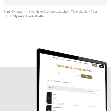
Turul Oktatás
Nyelviskolák, Könyvesboltok, Tánciskolák - Pécs
Hollywood Nyelvstúdió