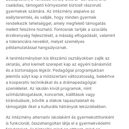
családias, támogató környezetet biztosít rászoruló
gyermekek számára. Az intézmény alapelve az
esélyteremtés, és vallják, hogy minden gyermek
rendelkezik tehetséggel, amely megfelelő támogatás
mellett felszínre hozható. Fontosnak tartják a szociális
érzékenység fejlesztését, a másság elfogadását, valamint
a toleranciára nevelést, melyet személyes
példamutatással hangsúlyoznak.
A tanintézményben kis létszámú osztályokban zajlik az
oktatás, ahol kiemelt szerepet kap az egyéni bánásmód
és a biztonságos légkör. Pedagógiai programjukban
jelentős súlyt kap a módszertani változatosság, beleértve
a kooperatív technikákat és a drámapedagógiai
szemléletet. Az iskolán kívüli programok, mint
színházlátogatások, koncertek, kiállítások vagy
kirándulások, bővítik a diákok tapasztalatait és
támogatják őket a kulturális hátrányok leküzdésében.
Az intézmény alternatív iskolaként és gyermekotthonként
is funkcionál, összehangoltan látja el a gyermekvédelmi