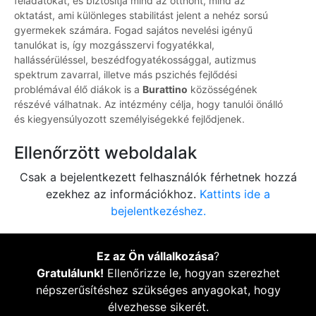
feladatokat, és biztosítja mind az otthont, mind az
oktatást, ami különleges stabilitást jelent a nehéz sorsú
gyermekek számára. Fogad sajátos nevelési igényű
tanulókat is, így mozgásszervi fogyatékkal,
hallássérüléssel, beszédfogyatékossággal, autizmus
spektrum zavarral, illetve más pszichés fejlődési
problémával élő diákok is a
Burattino
közösségének
részévé válhatnak. Az intézmény célja, hogy tanulói önálló
és kiegyensúlyozott személyiségekké fejlődjenek.
Ellenőrzött weboldalak
Csak a bejelentkezett felhasználók férhetnek hozzá
ezekhez az információkhoz.
Kattints ide a
bejelentkezéshez.
Ez az Ön vállalkozása
?
Gratulálunk!
Ellenőrizze le, hogyan szerezhet
népszerűsítéshez szükséges anyagokat, hogy
élvezhesse sikerét.