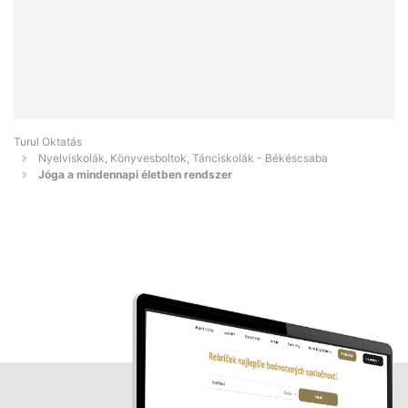
Turul Oktatás
Nyelviskolák, Könyvesboltok, Tánciskolák - Békéscsaba
Jóga a mindennapi életben rendszer