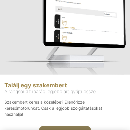
Találj egy szakembert
A rangsor az iparág legjobbjait gyűjti össze
Szakembert keres a közelébe? Ellenőrizze
keresőmotorunkat. Csak a legjobb szolgáltatásokat
használja!