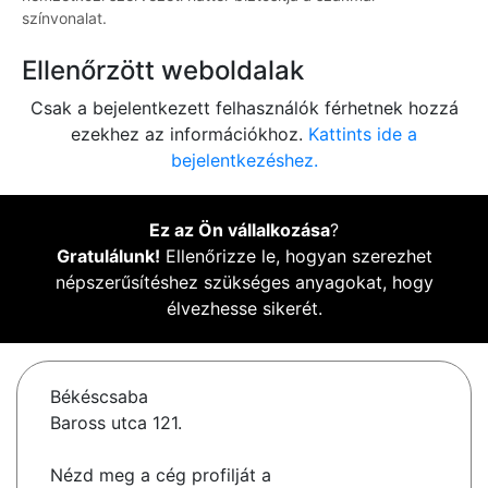
színvonalat.
Ellenőrzött weboldalak
Csak a bejelentkezett felhasználók férhetnek hozzá
ezekhez az információkhoz.
Kattints ide a
bejelentkezéshez.
Ez az Ön vállalkozása
?
Gratulálunk!
Ellenőrizze le, hogyan szerezhet
népszerűsítéshez szükséges anyagokat, hogy
élvezhesse sikerét.
Békéscsaba
Baross utca 121.
Nézd meg a cég profilját a