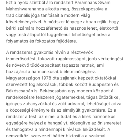
Ezt a nyolc szintből álló rendszert Paramhans Swami
Maheshwarananda alkotta meg, összekapcsolva a
tradicionális jóga tanításait a modern világ
követelményeivel. A módszer lényege abban rejlik, hogy
bárki számára hozzáférhető és hasznos lehet, életkortól
vagy testi állapottól függetlenül, lehetőséget adva a
folyamatos és fokozatos fejlődésre.
A rendszeres gyakorlás révén a résztvevők
izomerősödést, fokozott rugalmasságot, jobb vérkeringést
és növekvő tüdőkapacitást tapasztalhatnak, ami
hozzájárul a harmonikusabb életminőséghez.
Magyarországon 1978 óta zajlanak képzett oktatókkal
szervezett foglalkozások, többek között Budapesten és
Békéscsabán is. Békéscsabán egy modern központ áll
rendelkezésre felszerelt jógatermekkel, tágas öltözőkkel,
igényes zuhanyzókkal és zöld udvarral, lehetőséget adva
a közösségi élményre és az elmélyült gyakorlásra. Ez a
rendszer a test, az elme, a tudat és a lélek harmonikus
egységére helyezi a hangsúlyt, elősegítve az önismeretet
és támogatva a mindennapi kihívások leküzdését. A
nemzetközi szervezeti háttér biztosítja a szakmai