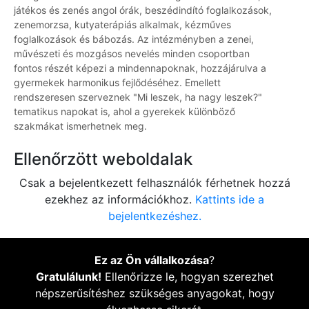
játékos és zenés angol órák, beszédindító foglalkozások,
zenemorzsa, kutyaterápiás alkalmak, kézműves
foglalkozások és bábozás. Az intézményben a zenei,
művészeti és mozgásos nevelés minden csoportban
fontos részét képezi a mindennapoknak, hozzájárulva a
gyermekek harmonikus fejlődéséhez. Emellett
rendszeresen szerveznek "Mi leszek, ha nagy leszek?"
tematikus napokat is, ahol a gyerekek különböző
szakmákat ismerhetnek meg.
Ellenőrzött weboldalak
Csak a bejelentkezett felhasználók férhetnek hozzá
ezekhez az információkhoz.
Kattints ide a
bejelentkezéshez.
Ez az Ön vállalkozása
?
Gratulálunk!
Ellenőrizze le, hogyan szerezhet
népszerűsítéshez szükséges anyagokat, hogy