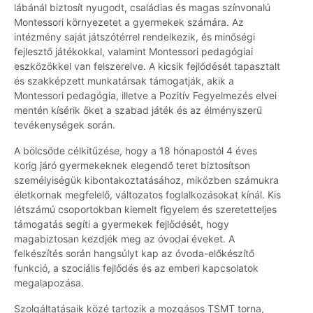
lábánál biztosít nyugodt, családias és magas színvonalú
Montessori környezetet a gyermekek számára. Az
intézmény saját játszótérrel rendelkezik, és minőségi
fejlesztő játékokkal, valamint Montessori pedagógiai
eszközökkel van felszerelve. A kicsik fejlődését tapasztalt
és szakképzett munkatársak támogatják, akik a
Montessori pedagógia, illetve a Pozitív Fegyelmezés elvei
mentén kísérik őket a szabad játék és az élményszerű
tevékenységek során.
A bölcsőde célkitűzése, hogy a 18 hónapostól 4 éves
korig járó gyermekeknek elegendő teret biztosítson
személyiségük kibontakoztatásához, miközben számukra
életkornak megfelelő, változatos foglalkozásokat kínál. Kis
létszámú csoportokban kiemelt figyelem és szeretetteljes
támogatás segíti a gyermekek fejlődését, hogy
magabiztosan kezdjék meg az óvodai éveket. A
felkészítés során hangsúlyt kap az óvoda-előkészítő
funkció, a szociális fejlődés és az emberi kapcsolatok
megalapozása.
Szolgáltatásaik közé tartozik a mozgásos TSMT torna,