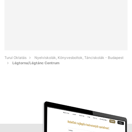
Turul Oktatás
Nyelviskolák, Könyvesboltok, Tánciskolák - Budapest
Légtorna/Légtánc Centrum