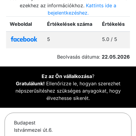
ezekhez az információkhoz.
Kattints ide a
bejelentkezéshez.
Weboldal
Értékelések száma
Értékelés
5
5.0 / 5
Beolvasás dátuma:
22.05.2026
Ez az Ön vállalkozása
?
Gratulálunk!
Ellenőrizze le, hogyan szerezhet
népszerűsítéshez szükséges anyagokat, hogy
élvezhesse sikerét.
Budapest
Istvánmezei út.6.