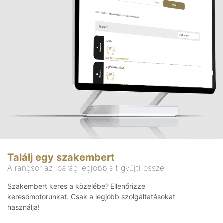
Találj egy szakembert
A rangsor az iparág legjobbjait gyűjti össze
Szakembert keres a közelébe? Ellenőrizze
keresőmotorunkat. Csak a legjobb szolgáltatásokat
használja!