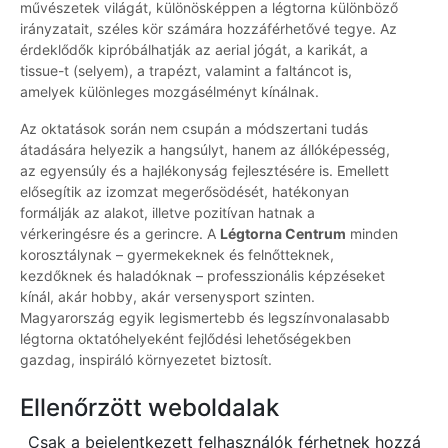
művészetek világát, különösképpen a légtorna különböző
irányzatait, széles kör számára hozzáférhetővé tegye. Az
érdeklődők kipróbálhatják az aerial jógát, a karikát, a
tissue-t (selyem), a trapézt, valamint a faltáncot is,
amelyek különleges mozgásélményt kínálnak.
Az oktatások során nem csupán a módszertani tudás
átadására helyezik a hangsúlyt, hanem az állóképesség,
az egyensúly és a hajlékonyság fejlesztésére is. Emellett
elősegítik az izomzat megerősödését, hatékonyan
formálják az alakot, illetve pozitívan hatnak a
vérkeringésre és a gerincre. A
Légtorna Centrum
minden
korosztálynak – gyermekeknek és felnőtteknek,
kezdőknek és haladóknak – professzionális képzéseket
kínál, akár hobby, akár versenysport szinten.
Magyarország egyik legismertebb és legszínvonalasabb
légtorna oktatóhelyeként fejlődési lehetőségekben
gazdag, inspiráló környezetet biztosít.
Ellenőrzött weboldalak
Csak a bejelentkezett felhasználók férhetnek hozzá