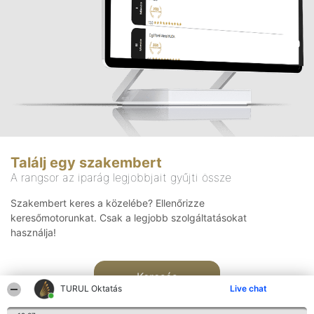
Találj egy szakembert
A rangsor az iparág legjobbjait gyűjti össze
Szakembert keres a közelébe? Ellenőrizze
keresőmotorunkat. Csak a legjobb szolgáltatásokat
használja!
Keresés
TURUL Oktatás
Live chat