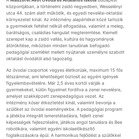
központjában, a történelmi zsidó negyedben, Wesselényi
utca 44. szám alatt működik, és egyedi nevelési-oktatási
környezetet kínál. Az intézmény alapértékei közé tartozik
a gyermekek feltétel nélküli elfogadása, valamint a meleg,
barátságos, családias hangulat megteremtése. Kiemelt
szerepet kap a zsidó vallás, kultúra és hagyományok
átörökítése, miközben minden tanulónak befogadó
pedagógiai szemlélet mellett nyújtanak személyre szabott
oktatást óvodától alsó tagozatig.
Az óvodai csoportok vegyes életkorúak, maximum 15 fős
létszámmal, ami lehetőséget biztosít az egyéni igények
figyelembevételére. Már 2,5 éves kortól várják a
gyermekeket, külön figyelmet fordítva a zenei nevelésre,
amelyet szakképzett zenepedagógus vezet. Az
intézmény kóser étkeztetést kínál, valamint bevonja a
szülőket az óvodai eseményekbe. A pedagógiai program
a játékba integrált ismeretátadásra, fejlett zenei
képességek fejlesztésére, játékos angol tanulásra és Bee
robotikára, valamint egyéni iskolaelőkészítő
foglalkozásokra épül. A harmonikus fejlődést a szülőkkel