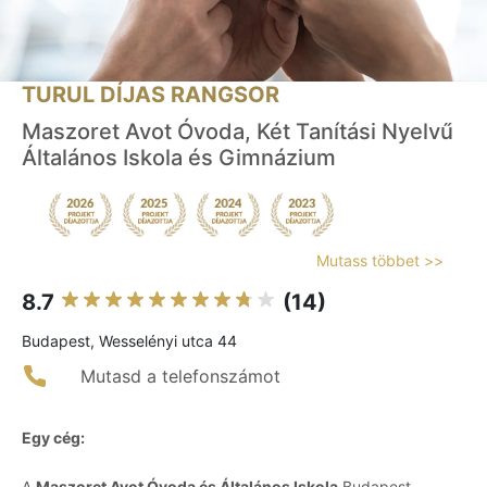
TURUL DÍJAS RANGSOR
Maszoret Avot Óvoda, Két Tanítási Nyelvű
Általános Iskola és Gimnázium
Mutass többet >>
8.7
(14)
Budapest, Wesselényi utca 44
Mutasd a telefonszámot
Egy cég:
A
Maszoret Avot Óvoda és Általános Iskola
Budapest