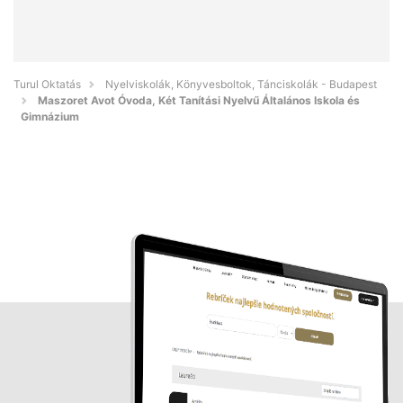
Turul Oktatás
Nyelviskolák, Könyvesboltok, Tánciskolák - Budapest
Maszoret Avot Óvoda, Két Tanítási Nyelvű Általános Iskola és
Gimnázium