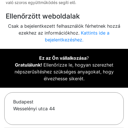
való szoros együttműködés segíti elő.
Ellenőrzött weboldalak
Csak a bejelentkezett felhasználók férhetnek hozzá
ezekhez az információkhoz.
Kattints ide a
bejelentkezéshez.
Ez az Ön vállalkozása
?
Gratulálunk!
Ellenőrizze le, hogyan szerezhet
népszerűsítéshez szükséges anyagokat, hogy
élvezhesse sikerét.
Budapest
Wesselényi utca 44