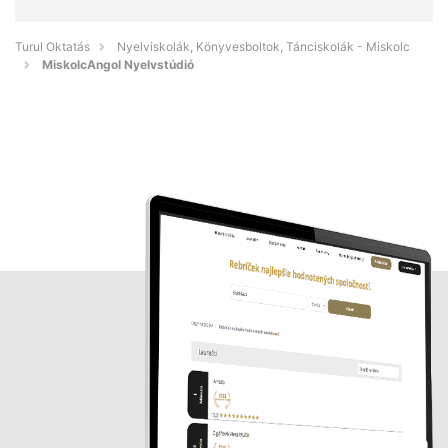
Turul Oktatás
Nyelviskolák, Könyvesboltok, Tánciskolák - Miskolc
MiskolcAngol Nyelvstúdió