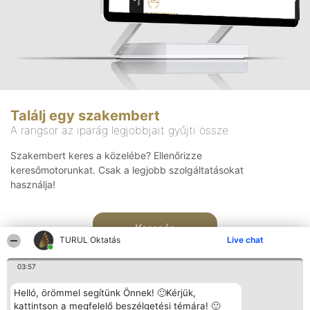
Találj egy szakembert
A rangsor az iparág legjobbjait gyűjti össze
Szakembert keres a közelébe? Ellenőrizze
keresőmotorunkat. Csak a legjobb szolgáltatásokat
használja!
Keresés
TURUL Oktatás
Live chat
03:57
Helló, örömmel segítünk Önnek! 🙂Kérjük,
kattintson a megfelelő beszélgetési témára! 🙂