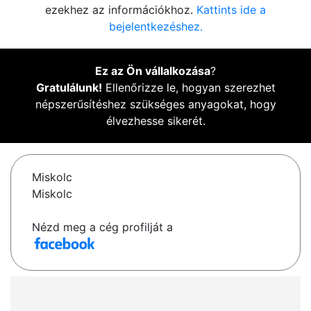
ezekhez az információkhoz.
Kattints ide a
bejelentkezéshez.
Ez az Ön vállalkozása
?
Gratulálunk!
Ellenőrizze le, hogyan szerezhet
népszerűsítéshez szükséges anyagokat, hogy
élvezhesse sikerét.
Miskolc
Miskolc
Nézd meg a cég profilját a